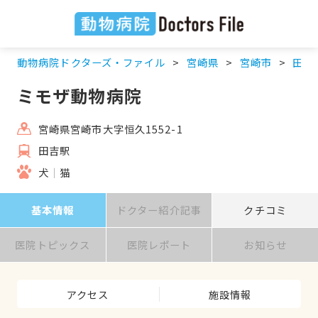
動物病院ドクターズ・ファイル
宮崎県
宮崎市
田吉
ミモザ動物病院
宮崎県宮崎市大字恒久1552-1
田吉駅
犬
猫
基本情報
ドクター紹介記事
クチコミ
医院トピックス
医院レポート
お知らせ
アクセス
施設情報