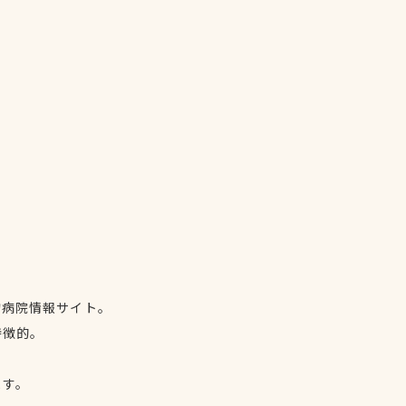
物病院情報サイト。
特徴的。
、
ます。