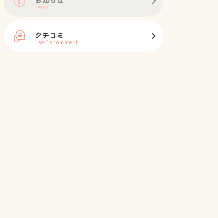
news
クチコミ
user's comment