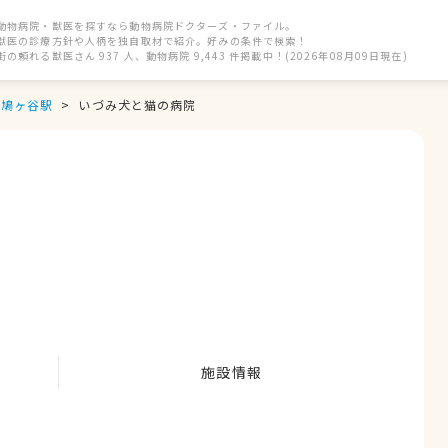
動物病院・獣医を探すなら動物病院ドクターズ・ファイル。
獣医の診療方針や人柄を独自取材で紹介。好みの条件で検索！
街の頼れる獣医さん 937 人、動物病院 9,443 件掲載中！(2026年08月09日現在)
鳩ヶ谷駅
いづみ犬と猫の病院
施設情報