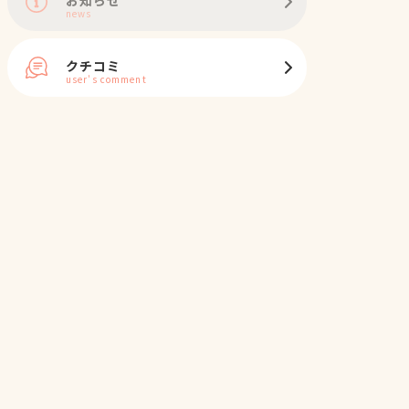
news
クチコミ
user's comment