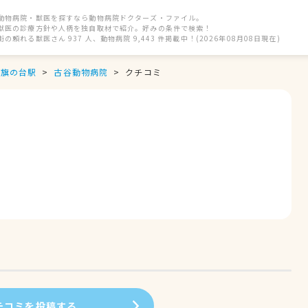
動物病院・獣医を探すなら動物病院ドクターズ・ファイル。
獣医の診療方針や人柄を独自取材で紹介。好みの条件で検索！
街の頼れる獣医さん 937 人、動物病院 9,443 件掲載中！(2026年08月08日現在)
旗の台駅
古谷動物病院
クチコミ
チコミを投稿する