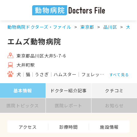
動物病院ドクターズ・ファイル
東京都
品川区
大井
エムズ動物病院
東京都品川区大井5-7-6
大井町駅
犬
猫
うさぎ
ハムスター
フェレット
鳥類
モルモ
すべて見る
基本情報
ドクター紹介記事
クチコミ
医院トピックス
医院レポート
お知らせ
アクセス
診療時間
施設情報