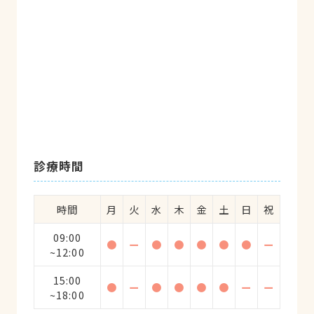
診療時間
時間
月
火
水
木
金
土
日
祝
09:00
●
ー
●
●
●
●
●
ー
~12:00
15:00
●
ー
●
●
●
●
ー
ー
~18:00