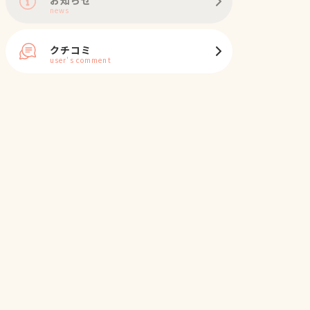
news
クチコミ
user's comment