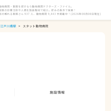
動物病院・獣医を探すなら動物病院ドクターズ・ファイル。
獣医の診療方針や人柄を独自取材で紹介。好みの条件で検索！
街の頼れる獣医さん 937 人、動物病院 9,443 件掲載中！(2026年08月08日現在)
江戸川橋駅
スタット動物病院
施設情報