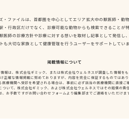
ズ・ファイルは、首都圏を中心としてエリア拡大中の獣医師・動
駅・行政区だけでなく、診療可能な動物からも検索できることが
獣医師の診療方針や診療に対する想いを取材し記事として発信し
トも大切な家族として健康管理を行うユーザーをサポートしてい
掲載情報について
種情報は、株式会社ギミック、または株式会社ウェルネスが調査した情報をも
だけ正確な情報掲載に努めておりますが、内容を完全に保証するものではあり
る医療機関へ受診を希望される場合は、事前に必ず該当の医療機関に直接ご
について、株式会社ギミック、および株式会社ウェルネスではその賠償の責
は、お手数ですがお問い合わせフォームより編集部までご連絡をいただけま