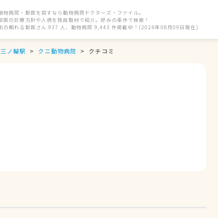
動物病院・獣医を探すなら動物病院ドクターズ・ファイル。
獣医の診療方針や人柄を独自取材で紹介。好みの条件で検索！
街の頼れる獣医さん 937 人、動物病院 9,443 件掲載中！(2026年08月09日現在)
三ノ輪駅
クニ動物病院
クチコミ