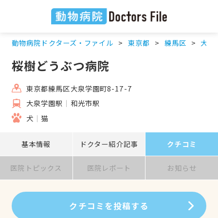
動物病院ドクターズ・ファイル
東京都
練馬区
大泉
桜樹どうぶつ病院
東京都練馬区大泉学園町8-17-7
大泉学園駅
和光市駅
犬
猫
基本情報
ドクター紹介記事
クチコミ
医院トピックス
医院レポート
お知らせ
クチコミを投稿する