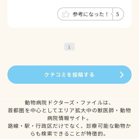
できます。診察は、毎回じっくり話し合い
ながら進めてくださり、愛犬、先生、スタ
参考になった！
5
ッフさん、私の、チームで闘ってると思
え、頑張れてます。茨城から通ってます
が、コロナやどうしても通院できず薬がな
くなりそうなときは、送付してくださり、
1
助かってます。低侵襲の治療も力いれてら
っしゃるので、他の病気になっても安心で
す♪検索でこちらの病院を見つけることが
クチコミを投稿する
できて、よかったです。
動物病院ドクターズ・ファイルは、
首都圏を中心としてエリア拡大中の獣医師・動物
病院情報サイト。
路線・駅・行政区だけでなく、診療可能な動物か
らも検索できることが特徴的。