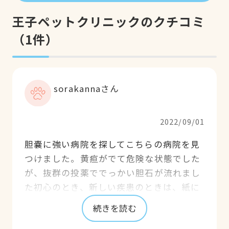
王子ペットクリニックのクチコミ
（
1
件）
sorakannaさん
2022/09/01
胆嚢に強い病院を探してこちらの病院を見
つけました。黄疸がでて危険な状態でした
が、抜群の投薬ででっかい胆石が流れまし
た初心のとき、新しい疾患のときは、紙に
状況を詳しく書きながら説明してくださり
続きを読む
(もらえます)、わかりやすく納得して治療