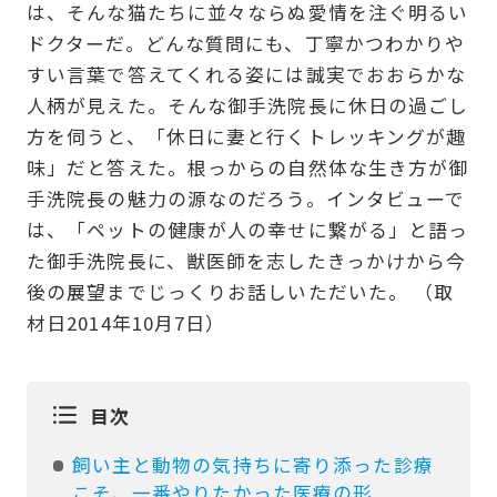
は、そんな猫たちに並々ならぬ愛情を注ぐ明るい
ドクターだ。どんな質問にも、丁寧かつわかりや
すい言葉で答えてくれる姿には誠実でおおらかな
人柄が見えた。そんな御手洗院長に休日の過ごし
方を伺うと、「休日に妻と行くトレッキングが趣
味」だと答えた。根っからの自然体な生き方が御
手洗院長の魅力の源なのだろう。インタビューで
は、「ペットの健康が人の幸せに繋がる」と語っ
た御手洗院長に、獣医師を志したきっかけから今
後の展望までじっくりお話しいただいた。 （取
材日2014年10月7日）
目次
飼い主と動物の気持ちに寄り添った診療
こそ、一番やりたかった医療の形