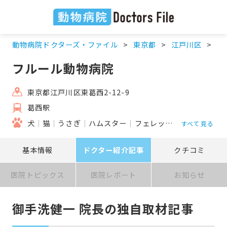
動物病院ドクターズ・ファイル
東京都
江戸川区
葛
フルール動物病院
東京都江戸川区東葛西2-12-9
葛西駅
犬
猫
うさぎ
ハムスター
フェレット
リス
小鳥
すべて見る
基本情報
ドクター紹介記事
クチコミ
医院トピックス
医院レポート
お知らせ
御手洗健一 院長の独自取材記事