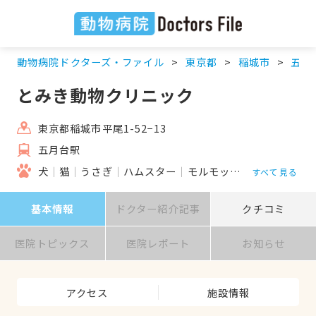
動物病院ドクターズ・ファイル
東京都
稲城市
五月
とみき動物クリニック
東京都稲城市平尾1-52−13
五月台駅
犬
猫
うさぎ
ハムスター
モルモット
フェレット
すべて見る
基本情報
ドクター紹介記事
クチコミ
医院トピックス
医院レポート
お知らせ
アクセス
施設情報