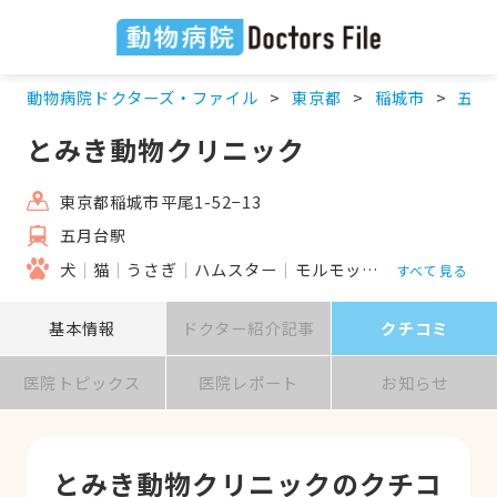
動物病院ドクターズ・ファイル
東京都
稲城市
五月
とみき動物クリニック
東京都稲城市平尾1-52−13
五月台駅
犬
猫
うさぎ
ハムスター
モルモット
フェレット
すべて見る
基本情報
ドクター紹介記事
クチコミ
医院トピックス
医院レポート
お知らせ
とみき動物クリニックのクチコ