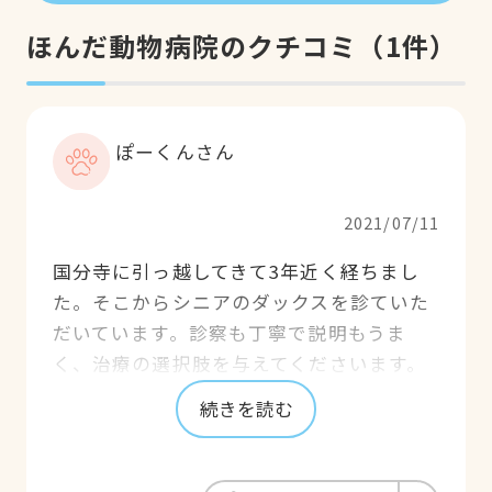
ほんだ動物病院のクチコミ
（
1
件）
ぽーくんさん
2021/07/11
国分寺に引っ越してきて3年近く経ちまし
た。そこからシニアのダックスを診ていた
だいています。診察も丁寧で説明もうま
く、治療の選択肢を与えてくださいます。
治療の選択は複数与えられ、それを選択す
続きを読む
るのは飼い主。しっかりとしたインフォー
ムドコンセントをされており、治療の選択
を充分に考えられることができます。トリ