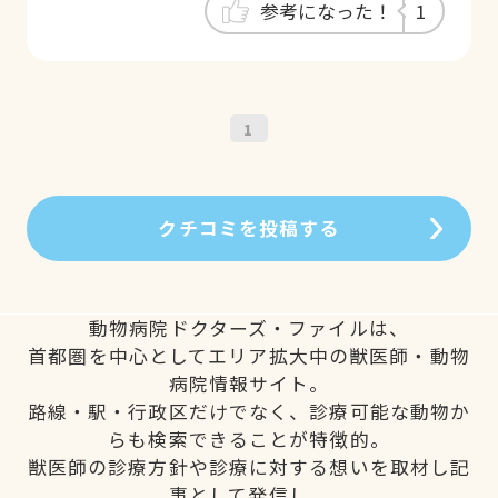
参考になった！
1
ミングやホテルでもお世話になっており、
病院の中にあることから、安心してお任せ
できます。トリミングもホテルも診療があ
ってから実施してくださるので安心です。
1
もうシニアなので残りは長くない寿命です
が、最後までお世話になると思います。
クチコミを投稿する
動物病院ドクターズ・ファイルは、
首都圏を中心としてエリア拡大中の獣医師・動物
病院情報サイト。
路線・駅・行政区だけでなく、診療可能な動物か
らも検索できることが特徴的。
獣医師の診療方針や診療に対する想いを取材し記
事として発信し、