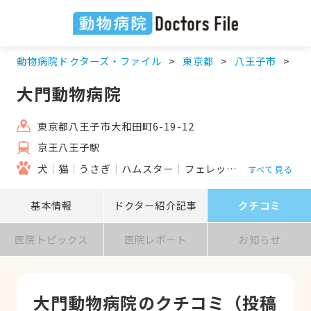
動物病院ドクターズ・ファイル
東京都
八王子市
京
大門動物病院
東京都八王子市大和田町6-19-12
京王八王子駅
犬
猫
うさぎ
ハムスター
フェレット
鳥類
モルモ
すべて見る
基本情報
ドクター紹介記事
クチコミ
医院トピックス
医院レポート
お知らせ
大門動物病院のクチコミ（投稿