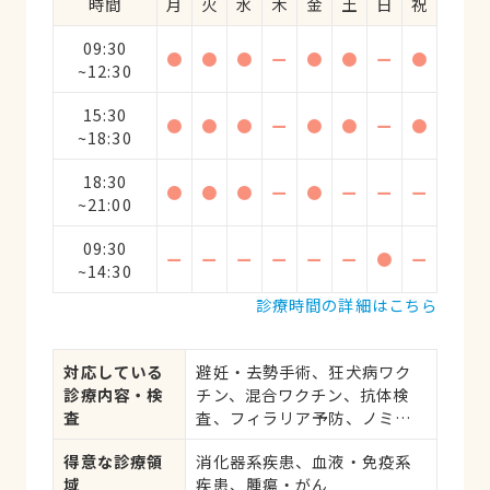
時間
月
火
水
木
金
土
日
祝
09:30
●
●
●
ー
●
●
ー
●
~12:30
15:30
●
●
●
ー
●
●
ー
●
~18:30
18:30
●
●
●
ー
●
ー
ー
ー
~21:00
09:30
ー
ー
ー
ー
ー
ー
●
ー
~14:30
診療時間の詳細はこちら
対応している
避妊・去勢手術、狂犬病ワク
診療内容・検
チン、混合ワクチン、抗体検
査
査、フィラリア予防、ノミ・
ダニ予防、マイクロチップ対
得意な診療領
消化器系疾患、血液・免疫系
応、健康診断、各種検査、外
域
疾患、腫瘍・がん
科手術