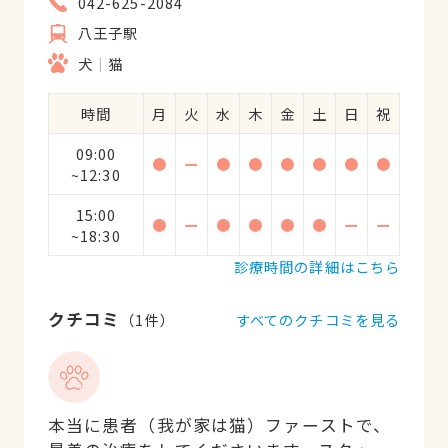
042-625-2084
八王子駅
犬
猫
時間
月
火
水
木
金
土
日
祝
09:00
●
ー
●
●
●
●
●
●
~12:30
15:00
●
ー
●
●
●
●
ー
ー
~18:30
診療時間の詳細はこちら
クチコミ
すべてのクチコミを見る
（
1
件）
本当に患者（我が家は猫）ファーストで、