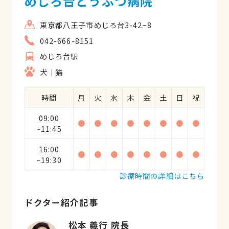
めじろ台どうぶつ病院
東京都八王子市めじろ台3-42−8
042-666-8151
めじろ台駅
犬
猫
時間
月
火
水
木
金
土
日
祝
09:00
●
●
●
●
●
●
●
●
~11:45
16:00
●
●
●
●
●
●
●
●
~19:30
診療時間の詳細はこちら
ドクター紹介記事
松本 義行 院長