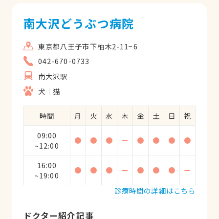
南大沢どうぶつ病院
東京都八王子市下柚木2-11−6
042-670-0733
南大沢駅
犬
猫
時間
月
火
水
木
金
土
日
祝
09:00
●
●
●
ー
●
●
●
●
~12:00
16:00
●
●
●
ー
●
●
●
ー
~19:00
診療時間の詳細はこちら
ドクター紹介記事