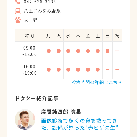
042-636-3133
八王子みなみ野駅
犬
猫
時間
月
火
水
木
金
土
日
祝
09:00
●
●
●
●
●
●
●
ー
~12:00
16:00
●
●
●
●
●
●
ー
ー
~19:00
診療時間の詳細はこちら
ドクター紹介記事
廣間純四郎 院長
画像診断で多くの命を救ってき
た、設備が整った“赤ヒゲ先生”