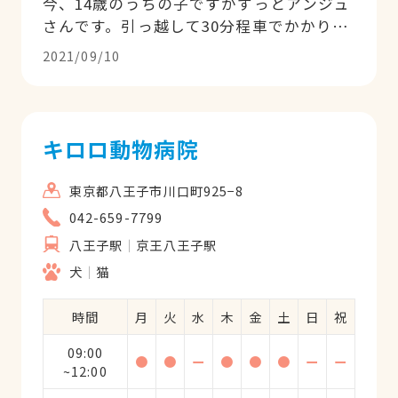
今、14歳のうちの子ですがずっとアンジュ
さんです。引っ越して30分程車でかかりま
すが、今もアンジュさんです。先生には何
2021/09/10
でも聞きやすく、しっかりと教えて頂けま
す。金額がどこよりも安いです。本当に感
謝しております。
キロロ動物病院
東京都八王子市川口町925−8
042-659-7799
八王子駅
京王八王子駅
犬
猫
時間
月
火
水
木
金
土
日
祝
09:00
●
●
ー
●
●
●
ー
ー
~12:00