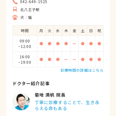
042-649-1525
北八王子駅
犬
猫
時間
月
火
水
木
金
土
日
祝
09:00
●
●
●
●
ー
●
●
●
~12:00
16:00
●
●
●
ー
ー
●
●
●
~19:00
診療時間の詳細はこちら
ドクター紹介記事
菊地 満帆 院長
丁寧に診療することで、生き永
らえる命もある