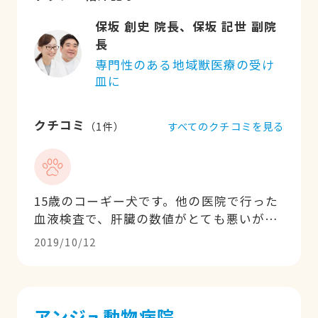
保坂 創史 院長、保坂 記世 副院
長
専門性のある地域獣医療の受け
皿に
クチコミ
すべてのクチコミを見る
（
1
件）
15歳のコーギー犬です。他の医院で行った
血液検査で、肝臓の数値がとても悪いが、
年齢的に治療は毎日の補液になるだろうと
2019/10/12
診断されました。犬自身がとてもつらそう
だったのでセカンドオピニオンで南大沢動
物病院を受診しました。原因を丁寧に追究
し、脾臓、肝臓のリンパ腫であることがわ
アンジュ動物病院