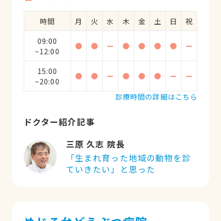
時間
月
火
水
木
金
土
日
祝
09:00
●
●
ー
●
●
●
●
ー
~12:00
15:00
●
●
ー
●
●
●
ー
ー
~20:00
診療時間の詳細はこちら
ドクター紹介記事
三原 久志 院長
「生まれ育った地域の動物を診
ていきたい」と思った