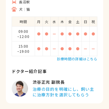
長沼駅
犬
猫
時間
月
火
水
木
金
土
日
祝
09:00
●
●
ー
●
●
●
●
●
~12:00
15:00
●
●
ー
●
●
●
ー
ー
~19:00
診療時間の詳細はこちら
ドクター紹介記事
渋谷正光 副院長
治療の目的を明確にし、飼い主
に治療方針を選択してもらう