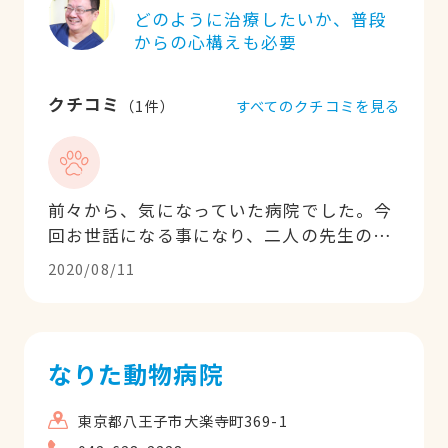
どのように治療したいか、普段
からの心構えも必要
クチコミ
すべてのクチコミを見る
（
1
件）
前々から、気になっていた病院でした。今
回お世話になる事になり、二人の先生の連
携が良く診察もわかりやすく色々お話しも
2020/08/11
して下さり、来てよかったと思いました。
病院内外も綺麗で、今後もお世話になりた
いと思います。
なりた動物病院
東京都八王子市大楽寺町369-1