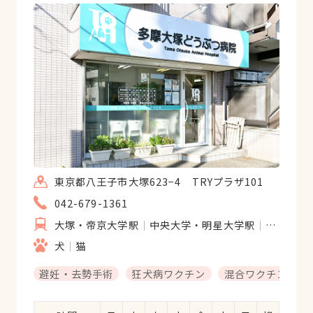
東京都八王子市大塚623−4 TRYプラザ101
042-679-1361
大塚・帝京大学駅
中央大学・明星大学駅
松が谷駅
犬
猫
避妊・去勢手術
狂犬病ワクチン
混合ワクチン