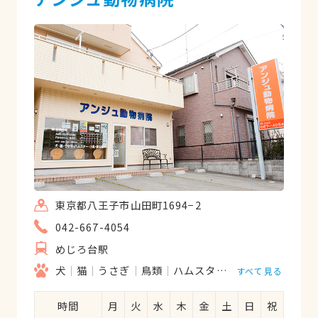
かりました。犬自身がつらくない生活を送
れるよう治療の提案をしてくれました。抗
がん剤治療をしていますが、当初のような
つらそうな毎日ではなく、多少の副作用は
ありますが落ち着いて過ごすことができて
います。
東京都八王子市山田町1694−2
042-667-4054
めじろ台駅
犬
猫
うさぎ
鳥類
ハムスター
爬虫類
すべて見る
時間
月
火
水
木
金
土
日
祝