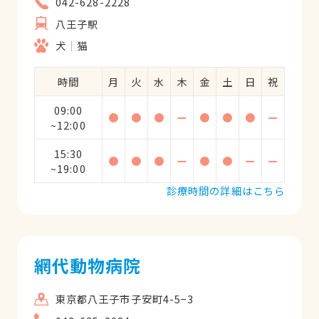
042-628-2228
八王子駅
犬
猫
時間
月
火
水
木
金
土
日
祝
09:00
●
●
●
ー
●
●
●
ー
~12:00
15:30
●
●
●
ー
●
●
ー
ー
~19:00
診療時間の詳細はこちら
網代動物病院
東京都八王子市子安町4-5−3