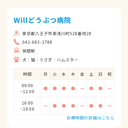
Willどうぶつ病院
東京都八王子市東浅川町528番地28
042-683-2788
狭間駅
犬
猫
うさぎ
ハムスター
時間
月
火
水
木
金
土
日
祝
09:00
●
●
●
●
ー
●
●
ー
~12:00
16:00
ー
●
●
●
ー
●
●
ー
~19:00
診療時間の詳細はこちら