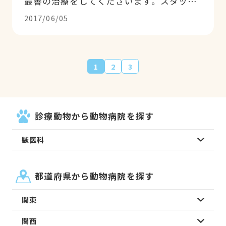
最善の治療をしてくださいます。スタッフ
の方も、丁寧です。院内も清潔です。何よ
2017/06/05
り、待っている間の飼い主の話しから、先
生に全幅の信頼がわかります。先生には、
これから先も健康で頑張って頂きたいで
す。
1
2
3
診療動物から動物病院を探す
獣医科
都道府県から動物病院を探す
関東
関西