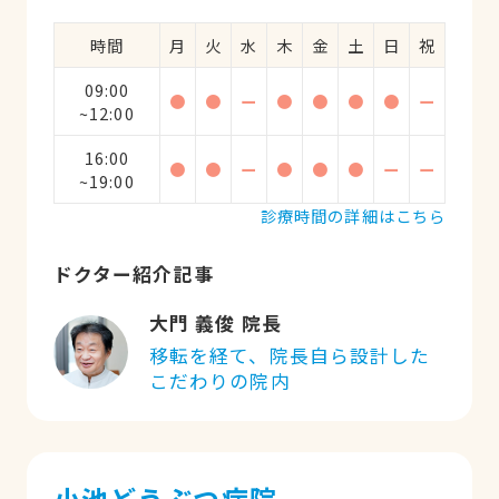
時間
月
火
水
木
金
土
日
祝
09:00
●
●
ー
●
●
●
●
ー
~12:00
16:00
●
●
ー
●
●
●
ー
ー
~19:00
診療時間の詳細はこちら
ドクター紹介記事
大門 義俊 院長
移転を経て、院長自ら設計した
こだわりの院内
小池どうぶつ病院