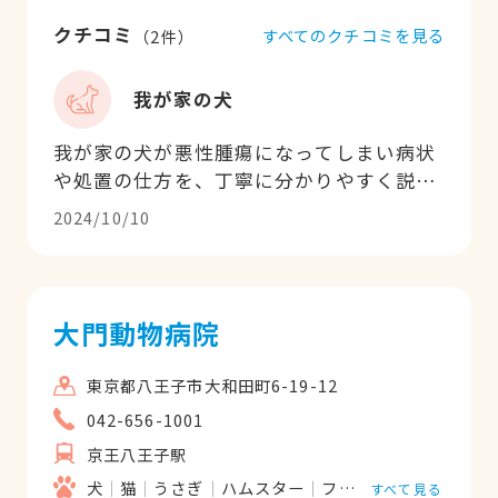
クチコミ
すべてのクチコミを見る
（
2
件）
我が家の犬
我が家の犬が悪性腫瘍になってしまい病状
や処置の仕方を、丁寧に分かりやすく説明
して頂きスタッフの方も明るく最後亡くな
2024/10/10
るまで見て頂き良かったと思います。
大門動物病院
東京都八王子市大和田町6-19-12
042-656-1001
京王八王子駅
犬
猫
うさぎ
ハムスター
フェレット
鳥類
モ
すべて見る