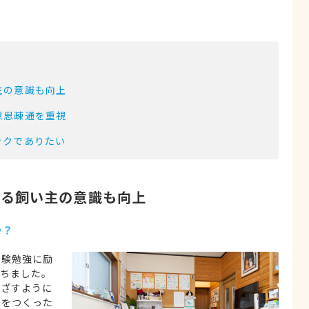
主の意識も向上
意思疎通を重視
ックでありたい
する飼い主の意識も向上
か？
受験勉強に励
ちました。
めざすように
ルをつくった