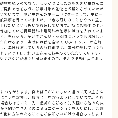
動物を扱うのでなく、しっかりとした診療を飼い主さんに
ご提供できるよう、診療対象の動物を犬猫とさせていただ
いています。飼い主さんのホームドクターとして、主に一
般診療を行っていますが、できる限りのことをやって差し
上げたいという思いで診療しています。特に高齢化に伴い
増加している循環器科や腫瘍科の治療には力を入れていま
す。それから、飼い主さんが困った時にいつでもお越しい
ただけるよう、当院には僕を含めて3人のドクターが在籍
し、毎日診療しているのも特徴です。毎日継続して行う治
やすいですし、飼い主さんにも喜んでいただいています。
やすさなどが違うと思いますので、それを気軽に言えるよ
診につながります。例えば目がおかしいと言って飼い主さん
寧に全身を診察し、最後に目を診るようにしています。それ
る場合もあるのと、先に患部から診ると先入観から他の病気
れから飼い主さんとのコミュニケーションを大切にし、ご意
んが他に方法のあることをご存知ないだけの場合もあります