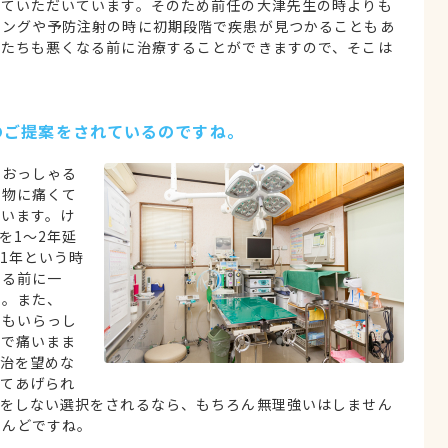
せていただいています。そのため前任の大津先生の時よりも
ミングや予防注射の時に初期段階で疾患が見つかることもあ
物たちも悪くなる前に治療することができますので、そこは
のご提案をされているのですね。
とおっしゃる
動物に痛くて
います。け
を1～2年延
1年という時
める前に一
ね。また、
方もいらっし
いで痛いまま
治を望めな
てあげられ
療をしない選択をされるなら、もちろん無理強いはしません
とんどですね。