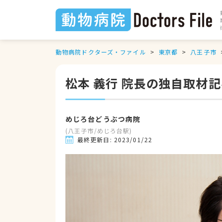
動物病院ドクターズ・ファイル
東京都
八王子市
松本 義行 院長の独自取材
めじろ台どうぶつ病院
(
八王子市
/
めじろ台駅
)
最終更新日:
2023/01/22