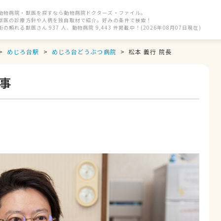
動物病院・獣医を探すなら動物病院ドクターズ・ファイル。
獣医の診療方針や人柄を独自取材で紹介。好みの条件で検索！
街の頼れる獣医さん 937 人、動物病院 9,443 件掲載中！(2026年08月07日現在)
めじろ台駅
めじろ台どうぶつ病院
松本 義行 院長
記事