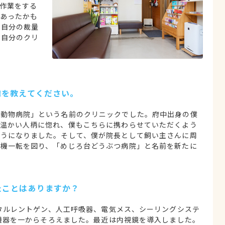
作業をする
あったかも
、自分の裁量
か自分のクリ
緯を教えてください。
津動物病院」という名前のクリニックでした。府中出身の僕
の温かい人柄に惚れ、僕もこちらに携わらせていただくよう
ようになりました。そして、僕が院長として飼い主さんに周
心機一転を図り、「めじろ台どうぶつ病院」と名前を新たに
たことはありますか？
タルレントゲン、人工呼吸器、電気メス、シーリングシステ
機器を一からそろえました。最近は内視鏡を導入しました。