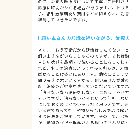
ので、治療の選択肢について丁寧にご説明さ
診療に時間がかかる場合がありますが、トリ
り、結果治療期間や費用などが抑えられ、動
継続していきたいですね。
飼い主さんの知識を補いながら、治療
よく、「もう高齢だから延命はしたくない」
飼い主さんがいらっしゃるのですが、それは
苦しい状態を最期まで強いることになってしま
れど、少しの治療によって痛みを和らげ、寿命
ばせることは多いにあります。動物にとっての
間の長さは大きいですから、飼い主さんが諦
度、治療のご提案をさせていただいています
「治らないなら治療をしない」とおっしゃる
ゃいますが、治らないからといって何もしな
にしておくのはかわいそうだと思うんです。完
い状態であっても、動物から苦しみを取り除い
る治療法をご提案しています。その上で、治
が、動物の状況を理解される飼い主さんがほ