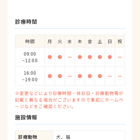
診療時間
時間
月
火
水
木
金
土
日
祝
09:00
●
●
ー
●
●
●
●
ー
~12:00
16:00
●
●
ー
●
●
●
ー
ー
~19:00
※変更などにより診療時間・休診日・診療動物等が
記載と異なる場合がございますので事前にホームペ
ージなどをご確認ください。
施設情報
診療動物
犬、猫