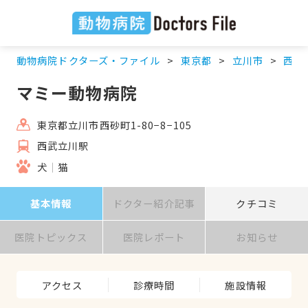
動物病院ドクターズ・ファイル
東京都
立川市
西武
マミー動物病院
東京都立川市西砂町1-80−8−105
西武立川駅
犬
猫
基本情報
ドクター紹介記事
クチコミ
医院トピックス
医院レポート
お知らせ
アクセス
診療時間
施設情報