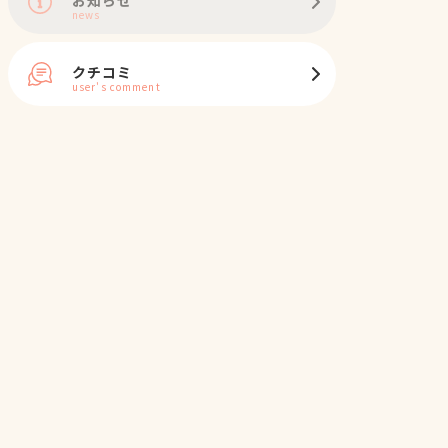
news
クチコミ
user's comment