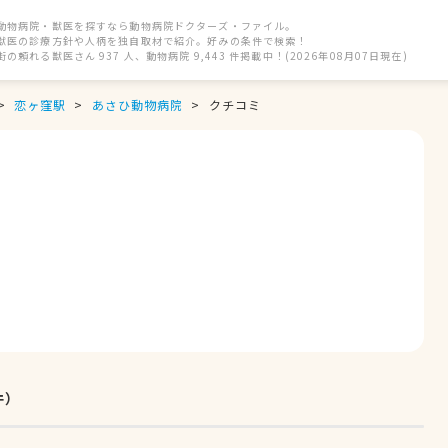
動物病院・獣医を探すなら動物病院ドクターズ・ファイル。
獣医の診療方針や人柄を独自取材で紹介。好みの条件で検索！
街の頼れる獣医さん 937 人、動物病院 9,443 件掲載中！(2026年08月07日現在)
恋ヶ窪駅
あさひ動物病院
クチコミ
件）