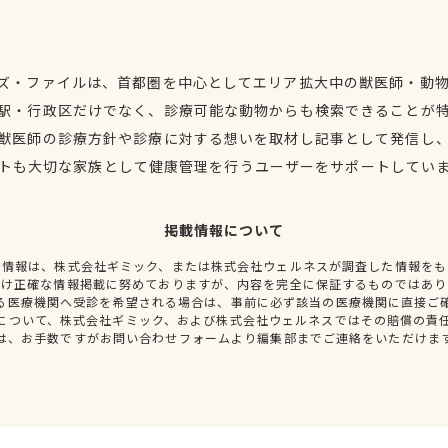
ズ・ファイルは、首都圏を中心としてエリア拡大中の獣医師・動
駅・行政区だけでなく、診療可能な動物からも検索できることが
獣医師の診療方針や診療に対する想いを取材し記事として発信し
トも大切な家族として健康管理を行うユーザーをサポートしてい
掲載情報について
種情報は、株式会社ギミック、または株式会社ウェルネスが調査した情報をも
だけ正確な情報掲載に努めておりますが、内容を完全に保証するものではあり
る医療機関へ受診を希望される場合は、事前に必ず該当の医療機関に直接ご
について、株式会社ギミック、および株式会社ウェルネスではその賠償の責
は、お手数ですがお問い合わせフォームより編集部までご連絡をいただけま