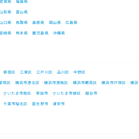
宮城県
福島県
山梨県
富山県
山口県
鳥取県
島根県
岡山県
広島県
宮崎県
熊本県
鹿児島県
沖縄県
新宿区
江東区
江戸川区
品川区
中野区
都筑区
横浜市港北区
横浜市港南区
横浜市鶴見区
横浜市戸塚区
横浜
さいたま市南区
草加市
さいたま市緑区
越谷市
千葉市稲毛区
習志野市
浦安市