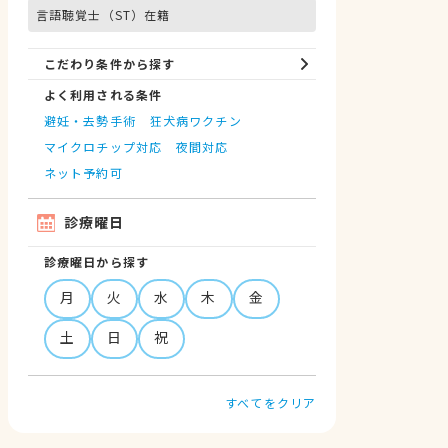
言語聴覚士（ST）在籍
こだわり条件から探す
よく利用される条件
避妊・去勢手術
狂犬病ワクチン
マイクロチップ対応
夜間対応
ネット予約可
診療曜日
診療曜日から探す
月
火
水
木
金
土
日
祝
すべてをクリア