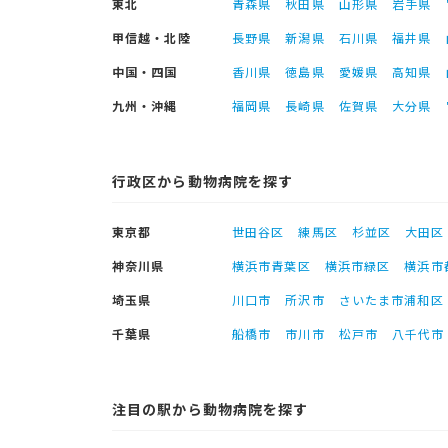
東北
青森県
秋田県
山形県
岩手県
甲信越・北陸
長野県
新潟県
石川県
福井県
中国・四国
香川県
徳島県
愛媛県
高知県
九州・沖縄
福岡県
長崎県
佐賀県
大分県
行政区から動物病院を探す
東京都
世田谷区
練馬区
杉並区
大田区
神奈川県
横浜市青葉区
横浜市緑区
横浜市
埼玉県
川口市
所沢市
さいたま市浦和区
千葉県
船橋市
市川市
松戸市
八千代市
注目の駅から動物病院を探す