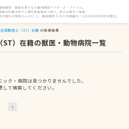
動物病院・獣医を探すなら動物病院ドクターズ・ファイル。
獣医の診療方針や人柄を独自取材で紹介。好みの条件で検索！
街の頼れる獣医さん 937 人、動物病院 9,443 件掲載中！(2026年08月08日現在)
言語聴覚士（ST）在籍
の検索結果
（ST）在籍の獣医・動物病院一覧
ニック・病院は見つかりませんでした。
更して検索してください。
1