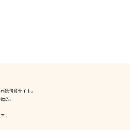
物病院情報サイト。
特徴的。
、
ます。