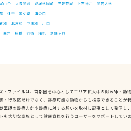
尾山台
大泉学園
成城学園前
三軒茶屋
上石神井
学芸大学
塚
辻堂
茅ケ崎
溝の口
浦和
北浦和
中浦和
川口
白井
船橋
行徳
稲毛
新鎌ヶ谷
ズ・ファイルは、首都圏を中心としてエリア拡大中の獣医師・動
駅・行政区だけでなく、診療可能な動物からも検索できることが
獣医師の診療方針や診療に対する想いを取材し記事として発信し
トも大切な家族として健康管理を行うユーザーをサポートしてい