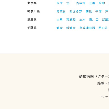
東京都
荻窪
立川
吉祥寺
三鷹
府中
神奈川県
青葉台
あざみ野
鶴見
平塚
戸
埼玉県
大宮
東浦和
志木
東川口
武蔵
千葉県
浦安
新浦安
京成津田沼
西白井
動物病院ドクター
路線・
ペッ