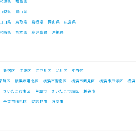
宮城県
福島県
山梨県
富山県
山口県
鳥取県
島根県
岡山県
広島県
宮崎県
熊本県
鹿児島県
沖縄県
新宿区
江東区
江戸川区
品川区
中野区
都筑区
横浜市港北区
横浜市港南区
横浜市鶴見区
横浜市戸塚区
横浜
さいたま市南区
草加市
さいたま市緑区
越谷市
千葉市稲毛区
習志野市
浦安市