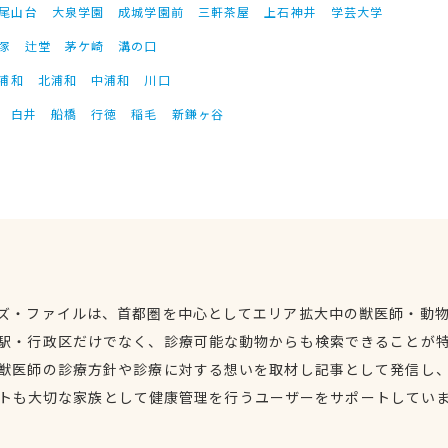
尾山台
大泉学園
成城学園前
三軒茶屋
上石神井
学芸大学
塚
辻堂
茅ケ崎
溝の口
浦和
北浦和
中浦和
川口
白井
船橋
行徳
稲毛
新鎌ヶ谷
ズ・ファイルは、首都圏を中心としてエリア拡大中の獣医師・動
駅・行政区だけでなく、診療可能な動物からも検索できることが
獣医師の診療方針や診療に対する想いを取材し記事として発信し
トも大切な家族として健康管理を行うユーザーをサポートしてい