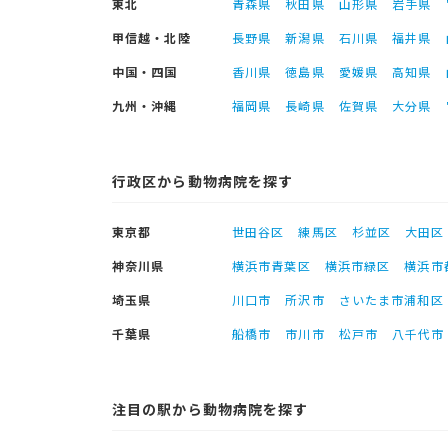
東北
青森県
秋田県
山形県
岩手県
甲信越・北陸
長野県
新潟県
石川県
福井県
中国・四国
香川県
徳島県
愛媛県
高知県
九州・沖縄
福岡県
長崎県
佐賀県
大分県
行政区から動物病院を探す
東京都
世田谷区
練馬区
杉並区
大田区
神奈川県
横浜市青葉区
横浜市緑区
横浜市
埼玉県
川口市
所沢市
さいたま市浦和区
千葉県
船橋市
市川市
松戸市
八千代市
注目の駅から動物病院を探す