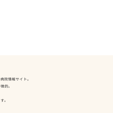
物病院情報サイト。
特徴的。
、
ます。