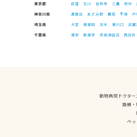
東京都
荻窪
立川
吉祥寺
三鷹
府中
神奈川県
青葉台
あざみ野
鶴見
平塚
戸
埼玉県
大宮
東浦和
志木
東川口
武蔵
千葉県
浦安
新浦安
京成津田沼
西白井
動物病院ドクター
路線・
ペッ