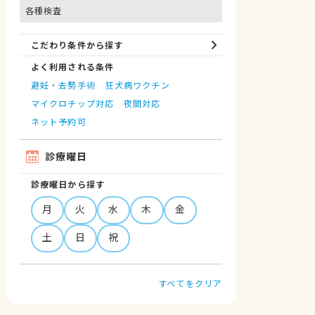
各種検査
こだわり条件から探す
よく利用される条件
避妊・去勢手術
狂犬病ワクチン
マイクロチップ対応
夜間対応
ネット予約可
診療曜日
診療曜日から探す
月
火
水
木
金
土
日
祝
すべてをクリア