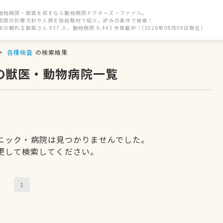
動物病院・獣医を探すなら動物病院ドクターズ・ファイル。
獣医の診療方針や人柄を独自取材で紹介。好みの条件で検索！
街の頼れる獣医さん 937 人、動物病院 9,443 件掲載中！(2026年08月09日現在)
各種検査
の検索結果
の獣医・動物病院一覧
ニック・病院は見つかりませんでした。
更して検索してください。
1