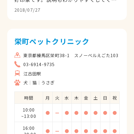
て、話もしっかり聞いてくれます。その分
2018/07/27
待ちますが（笑）信頼できるいい先生で
す。
栄町ペットクリニック
東京都練馬区栄町38-1 スノーベルえごた103
03-6914-9735
江古田駅
犬
猫
うさぎ
時間
月
火
水
木
金
土
日
祝
10:00
●
ー
●
●
●
●
●
●
~13:00
16:00
●
ー
●
●
●
●
●
●