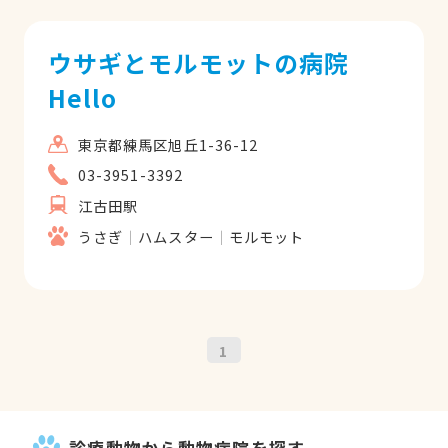
欺。決断が早くてかつ診察は丁寧です。提
携先が確保？されているのも非常に頼りに
ウサギとモルモットの病院
なります。うちの犬は心臓病を抱えている
Hello
うえ高齢なのですがちゃんとトリミングも
してくださいます。状態によってはシャン
東京都練馬区旭丘1-36-12
プーは出来ないと言われているのですが毎
回綺麗にしてくれます。シャンプーが出来
03-3951-3392
なくても爪切り・肛門腺絞りくらいは先生
江古田駅
がする（！）と言ってくれました。先生と
うさぎ
ハムスター
モルモット
看護士さん、お二人とも働きすぎでは？も
っと流行って欲しいけど待ち時間が長くな
るの困るしーでもあの場所で長く続けてい
ただきたいと思います。
1
診療動物から動物病院を探す