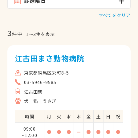
診療曜日
すべてをクリア
3
件中
1
〜
3
件を表示
江古田まさ動物病院
東京都練馬区栄町8-5
03-5946-9585
江古田駅
犬
猫
うさぎ
時間
月
火
水
木
金
土
日
祝
09:00
●
●
●
ー
●
●
●
●
~12:00