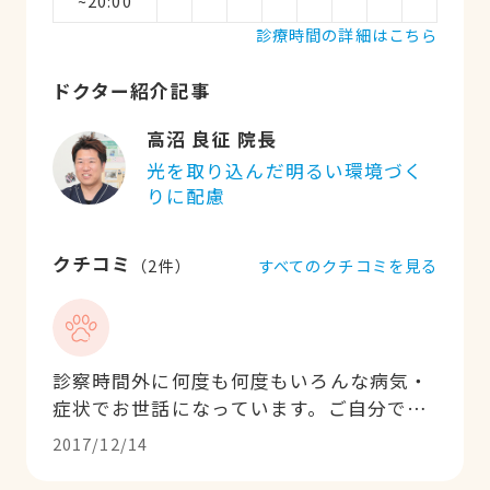
~20:00
診療時間の詳細はこちら
ドクター紹介記事
高沼 良征 院長
光を取り込んだ明るい環境づく
りに配慮
クチコミ
すべてのクチコミを見る
（
2
件）
診察時間外に何度も何度もいろんな病気・
症状でお世話になっています。ご自分でお
っしゃっておられるので言っちゃいます
2017/12/14
が、確かに小さいクリニックです。けれど
中身はすごい充実しています。逆見かけ詐