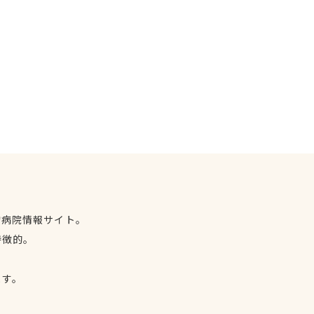
物病院情報サイト。
特徴的。
、
ます。