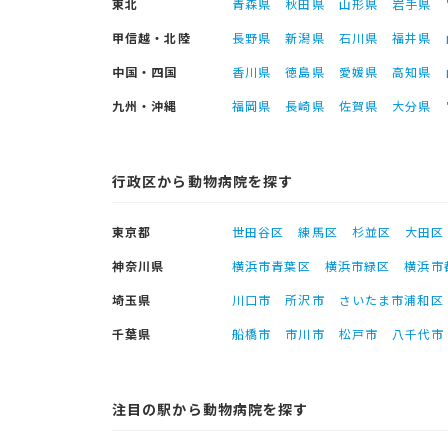
東北
青森県
秋田県
山形県
岩手県
甲信越・北陸
長野県
新潟県
石川県
福井県
中国・四国
香川県
徳島県
愛媛県
高知県
九州・沖縄
福岡県
長崎県
佐賀県
大分県
行政区から動物病院を探す
東京都
世田谷区
練馬区
杉並区
大田区
神奈川県
横浜市青葉区
横浜市緑区
横浜市
埼玉県
川口市
所沢市
さいたま市浦和区
千葉県
船橋市
市川市
松戸市
八千代市
注目の駅から動物病院を探す