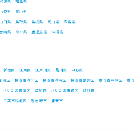
宮城県
福島県
山梨県
富山県
山口県
鳥取県
島根県
岡山県
広島県
宮崎県
熊本県
鹿児島県
沖縄県
新宿区
江東区
江戸川区
品川区
中野区
都筑区
横浜市港北区
横浜市港南区
横浜市鶴見区
横浜市戸塚区
横浜
さいたま市南区
草加市
さいたま市緑区
越谷市
千葉市稲毛区
習志野市
浦安市