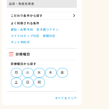
血液・免疫系疾患
こだわり条件から探す
よく利用される条件
避妊・去勢手術
狂犬病ワクチン
マイクロチップ対応
夜間対応
ネット予約可
診療曜日
診療曜日から探す
月
火
水
木
金
土
日
祝
すべてをクリア