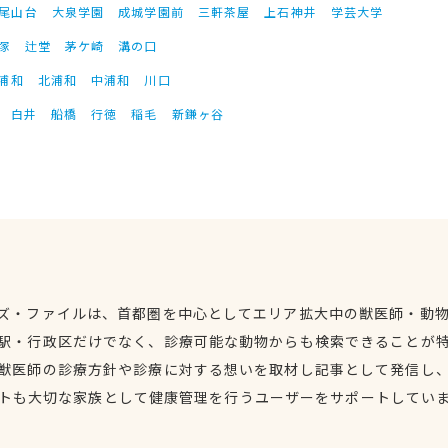
尾山台
大泉学園
成城学園前
三軒茶屋
上石神井
学芸大学
塚
辻堂
茅ケ崎
溝の口
浦和
北浦和
中浦和
川口
白井
船橋
行徳
稲毛
新鎌ヶ谷
ズ・ファイルは、首都圏を中心としてエリア拡大中の獣医師・動
駅・行政区だけでなく、診療可能な動物からも検索できることが
獣医師の診療方針や診療に対する想いを取材し記事として発信し
トも大切な家族として健康管理を行うユーザーをサポートしてい