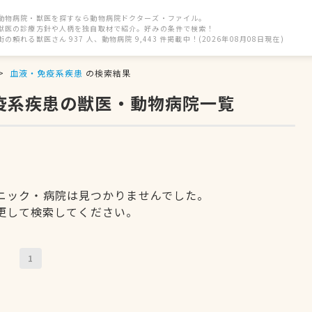
動物病院・獣医を探すなら動物病院ドクターズ・ファイル。
獣医の診療方針や人柄を独自取材で紹介。好みの条件で検索！
街の頼れる獣医さん 937 人、動物病院 9,443 件掲載中！(2026年08月08日現在)
血液・免疫系疾患
の検索結果
免疫系疾患の獣医・動物病院一覧
ニック・病院は見つかりませんでした。
更して検索してください。
1