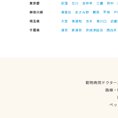
東京都
荻窪
立川
吉祥寺
三鷹
府中
神奈川県
青葉台
あざみ野
鶴見
平塚
戸
埼玉県
大宮
東浦和
志木
東川口
武蔵
千葉県
浦安
新浦安
京成津田沼
西白井
動物病院ドクター
路線・
ペッ