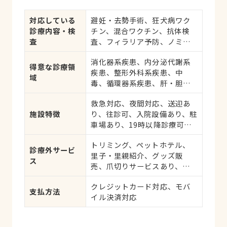
対応している
避妊・去勢手術、狂犬病ワク
診療内容・検
チン、混合ワクチン、抗体検
査
査、フィラリア予防、ノミ・
ダニ予防、マイクロチップ対
消化器系疾患、内分泌代謝系
応、健康診断、各種検査、外
得意な診療領
疾患、整形外科系疾患、中
科手術
域
毒、循環器系疾患、肝・胆・
すい臓系疾患、血液・免疫系
救急対応、夜間対応、送迎あ
疾患、耳系疾患、皮膚系疾
施設特徴
り、往診可、入院設備あり、駐
患、腎・泌尿器系疾患、生殖
車場あり、19時以降診療可、
器系疾患、腫瘍・がん、アレ
日曜診療、祝日診療
ルギー、歯と口腔系疾患、け
トリミング、ペットホテル、
が・その他
診療外サービ
里子・里親紹介、グッズ販
ス
売、爪切りサービスあり、し
つけ相談受付
クレジットカード対応、モバ
支払方法
イル決済対応