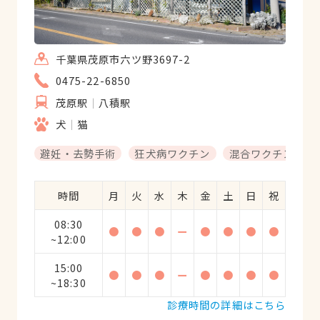
千葉県茂原市六ツ野3697-2
0475-22-6850
茂原駅
八積駅
犬
猫
避妊・去勢手術
狂犬病ワクチン
混合ワクチン
時間
月
火
水
木
金
土
日
祝
08:30
●
●
●
ー
●
●
●
●
~12:00
15:00
●
●
●
ー
●
●
●
●
~18:30
診療時間の詳細はこちら