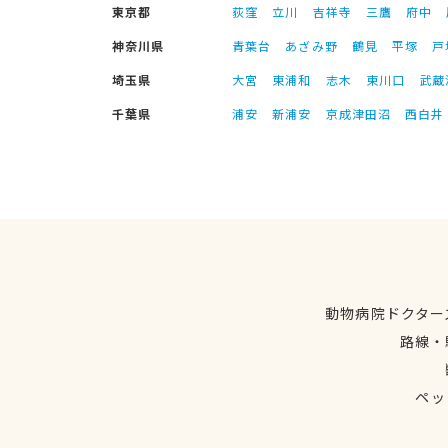
東京都
荻窪
立川
吉祥寺
三鷹
府中
神奈川県
青葉台
あざみ野
鶴見
平塚
戸
埼玉県
大宮
東浦和
志木
東川口
武蔵
千葉県
浦安
新浦安
京成津田沼
西白井
動物病院ドクター
路線・
ペッ