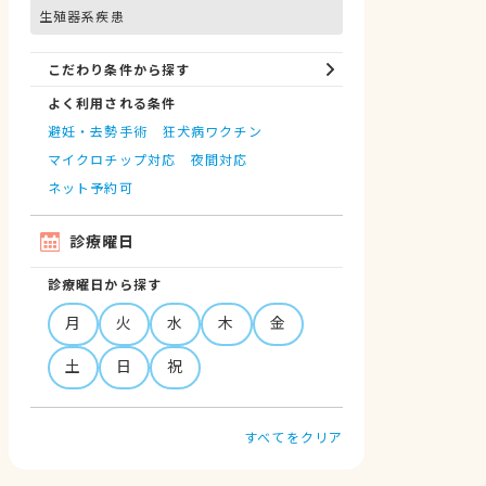
生殖器系疾患
こだわり条件から探す
よく利用される条件
避妊・去勢手術
狂犬病ワクチン
マイクロチップ対応
夜間対応
ネット予約可
診療曜日
診療曜日から探す
月
火
水
木
金
土
日
祝
すべてをクリア