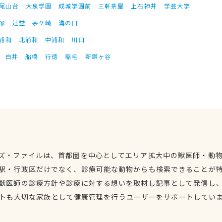
尾山台
大泉学園
成城学園前
三軒茶屋
上石神井
学芸大学
塚
辻堂
茅ケ崎
溝の口
浦和
北浦和
中浦和
川口
白井
船橋
行徳
稲毛
新鎌ヶ谷
ズ・ファイルは、首都圏を中心としてエリア拡大中の獣医師・動
駅・行政区だけでなく、診療可能な動物からも検索できることが
獣医師の診療方針や診療に対する想いを取材し記事として発信し
トも大切な家族として健康管理を行うユーザーをサポートしてい