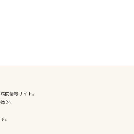
物病院情報サイト。
特徴的。
、
ます。