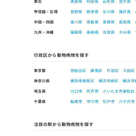
東北
青森県
秋田県
山形県
岩手県
甲信越・北陸
長野県
新潟県
石川県
福井県
中国・四国
香川県
徳島県
愛媛県
高知県
九州・沖縄
福岡県
長崎県
佐賀県
大分県
行政区から動物病院を探す
東京都
世田谷区
練馬区
杉並区
大田区
神奈川県
横浜市青葉区
横浜市緑区
横浜市
埼玉県
川口市
所沢市
さいたま市浦和区
千葉県
船橋市
市川市
松戸市
八千代市
注目の駅から動物病院を探す