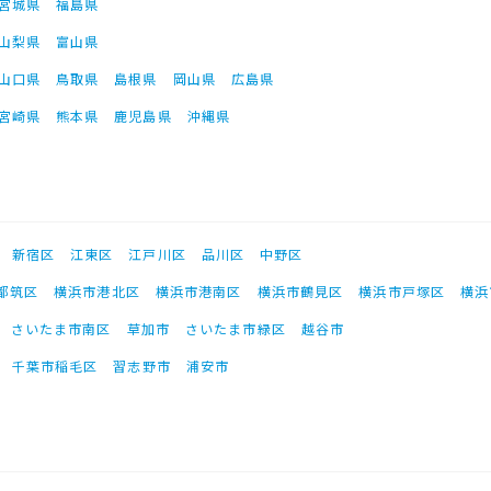
宮城県
福島県
山梨県
富山県
山口県
鳥取県
島根県
岡山県
広島県
宮崎県
熊本県
鹿児島県
沖縄県
新宿区
江東区
江戸川区
品川区
中野区
都筑区
横浜市港北区
横浜市港南区
横浜市鶴見区
横浜市戸塚区
横浜
さいたま市南区
草加市
さいたま市緑区
越谷市
千葉市稲毛区
習志野市
浦安市