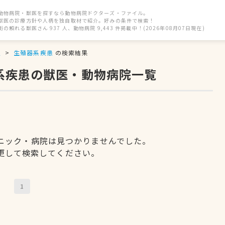
動物病院・獣医を探すなら動物病院ドクターズ・ファイル。
獣医の診療方針や人柄を独自取材で紹介。好みの条件で検索！
街の頼れる獣医さん 937 人、動物病院 9,443 件掲載中！(2026年08月07日現在)
駅
生殖器系疾患
の検索結果
器系疾患の獣医・動物病院一覧
ニック・病院は見つかりませんでした。
更して検索してください。
1