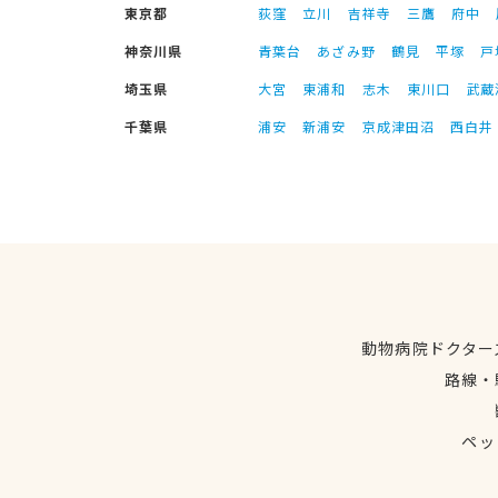
東京都
荻窪
立川
吉祥寺
三鷹
府中
神奈川県
青葉台
あざみ野
鶴見
平塚
戸
埼玉県
大宮
東浦和
志木
東川口
武蔵
千葉県
浦安
新浦安
京成津田沼
西白井
動物病院ドクター
路線・
ペッ