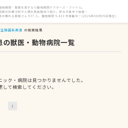
動物病院・獣医を探すなら動物病院ドクターズ・ファイル。
獣医の診療方針や人柄を独自取材で紹介。好みの条件で検索！
街の頼れる獣医さん 937 人、動物病院 9,443 件掲載中！(2026年08月09日現在)
生殖器系疾患
の検索結果
患の獣医・動物病院一覧
ニック・病院は見つかりませんでした。
更して検索してください。
1