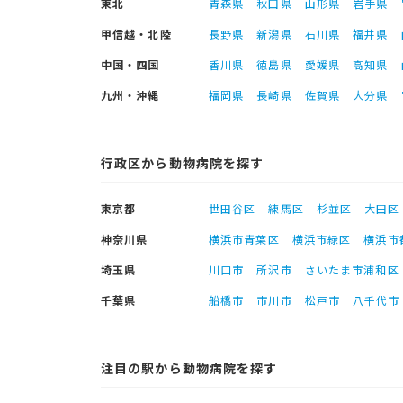
東北
青森県
秋田県
山形県
岩手県
甲信越・北陸
長野県
新潟県
石川県
福井県
中国・四国
香川県
徳島県
愛媛県
高知県
九州・沖縄
福岡県
長崎県
佐賀県
大分県
行政区から動物病院を探す
東京都
世田谷区
練馬区
杉並区
大田区
神奈川県
横浜市青葉区
横浜市緑区
横浜市
埼玉県
川口市
所沢市
さいたま市浦和区
千葉県
船橋市
市川市
松戸市
八千代市
注目の駅から動物病院を探す