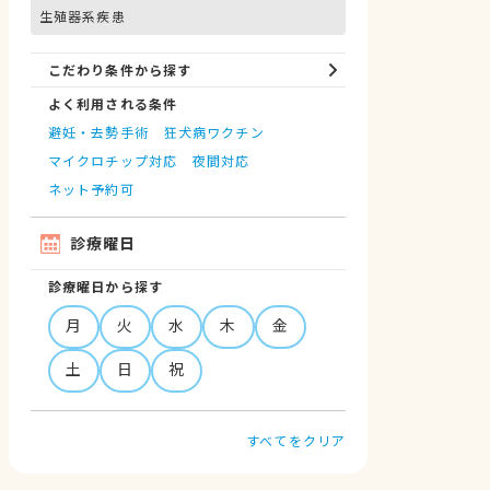
生殖器系疾患
こだわり条件から探す
よく利用される条件
避妊・去勢手術
狂犬病ワクチン
マイクロチップ対応
夜間対応
ネット予約可
診療曜日
診療曜日から探す
月
火
水
木
金
土
日
祝
すべてをクリア