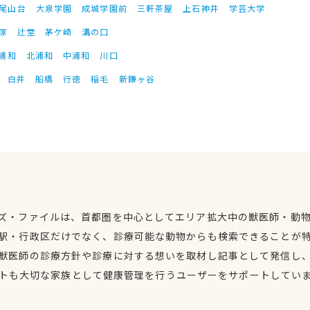
尾山台
大泉学園
成城学園前
三軒茶屋
上石神井
学芸大学
塚
辻堂
茅ケ崎
溝の口
浦和
北浦和
中浦和
川口
白井
船橋
行徳
稲毛
新鎌ヶ谷
ズ・ファイルは、首都圏を中心としてエリア拡大中の獣医師・動
駅・行政区だけでなく、診療可能な動物からも検索できることが
獣医師の診療方針や診療に対する想いを取材し記事として発信し
トも大切な家族として健康管理を行うユーザーをサポートしてい