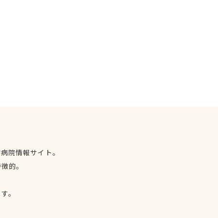
物病院情報サイト。
特徴的。
、
ます。