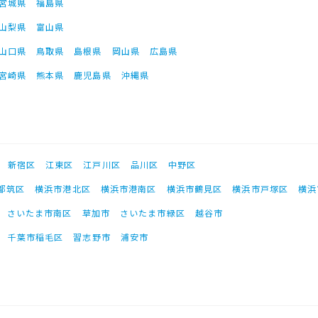
宮城県
福島県
山梨県
富山県
山口県
鳥取県
島根県
岡山県
広島県
宮崎県
熊本県
鹿児島県
沖縄県
新宿区
江東区
江戸川区
品川区
中野区
都筑区
横浜市港北区
横浜市港南区
横浜市鶴見区
横浜市戸塚区
横浜
さいたま市南区
草加市
さいたま市緑区
越谷市
千葉市稲毛区
習志野市
浦安市