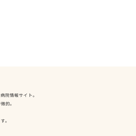
物病院情報サイト。
特徴的。
、
ます。