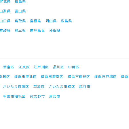
宮城県
福島県
山梨県
富山県
山口県
鳥取県
島根県
岡山県
広島県
宮崎県
熊本県
鹿児島県
沖縄県
新宿区
江東区
江戸川区
品川区
中野区
都筑区
横浜市港北区
横浜市港南区
横浜市鶴見区
横浜市戸塚区
横浜
さいたま市南区
草加市
さいたま市緑区
越谷市
千葉市稲毛区
習志野市
浦安市