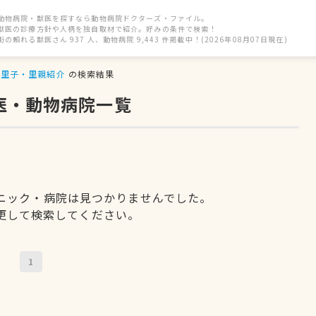
動物病院・獣医を探すなら動物病院ドクターズ・ファイル。
獣医の診療方針や人柄を独自取材で紹介。好みの条件で検索！
街の頼れる獣医さん 937 人、動物病院 9,443 件掲載中！(2026年08月07日現在)
里子・里親紹介
の検索結果
医・動物病院一覧
ニック・病院は見つかりませんでした。
更して検索してください。
1