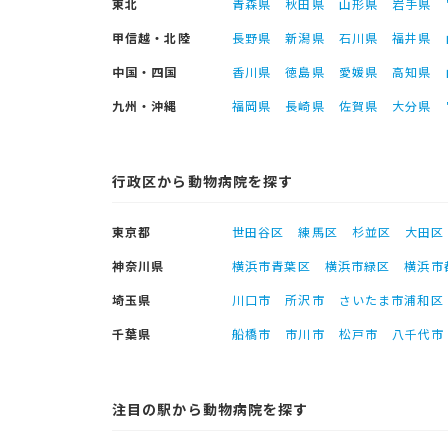
東北
青森県
秋田県
山形県
岩手県
甲信越・北陸
長野県
新潟県
石川県
福井県
中国・四国
香川県
徳島県
愛媛県
高知県
九州・沖縄
福岡県
長崎県
佐賀県
大分県
行政区から動物病院を探す
東京都
世田谷区
練馬区
杉並区
大田区
神奈川県
横浜市青葉区
横浜市緑区
横浜市
埼玉県
川口市
所沢市
さいたま市浦和区
千葉県
船橋市
市川市
松戸市
八千代市
注目の駅から動物病院を探す