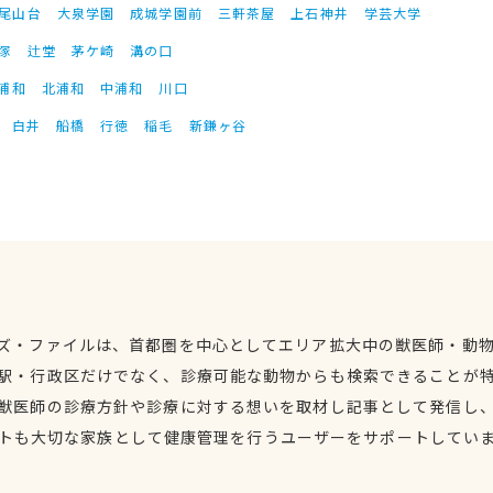
尾山台
大泉学園
成城学園前
三軒茶屋
上石神井
学芸大学
塚
辻堂
茅ケ崎
溝の口
浦和
北浦和
中浦和
川口
白井
船橋
行徳
稲毛
新鎌ヶ谷
ズ・ファイルは、首都圏を中心としてエリア拡大中の獣医師・動
駅・行政区だけでなく、診療可能な動物からも検索できることが
獣医師の診療方針や診療に対する想いを取材し記事として発信し
トも大切な家族として健康管理を行うユーザーをサポートしてい