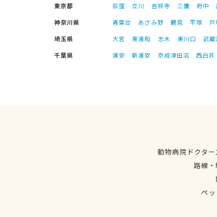
東京都
荻窪
立川
吉祥寺
三鷹
府中
神奈川県
青葉台
あざみ野
鶴見
平塚
戸
埼玉県
大宮
東浦和
志木
東川口
武蔵
千葉県
浦安
新浦安
京成津田沼
西白井
動物病院ドクター
路線・
ペッ