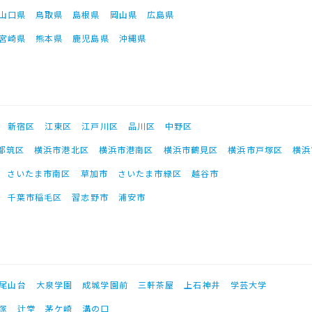
山口県
鳥取県
島根県
岡山県
広島県
宮崎県
熊本県
鹿児島県
沖縄県
新宿区
江東区
江戸川区
品川区
中野区
都筑区
横浜市港北区
横浜市港南区
横浜市鶴見区
横浜市戸塚区
横浜
さいたま市南区
草加市
さいたま市緑区
越谷市
千葉市稲毛区
習志野市
浦安市
尾山台
大泉学園
成城学園前
三軒茶屋
上石神井
学芸大学
塚
辻堂
茅ケ崎
溝の口