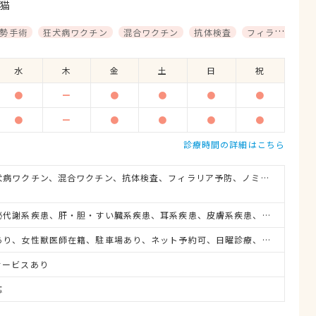
猫
勢手術
狂犬病ワクチン
混合ワクチン
抗体検査
フィラリア予防
水
木
金
土
日
祝
●
ー
●
●
●
●
●
ー
●
●
●
●
診療時間の詳細はこちら
避妊・去勢手術、狂犬病ワクチン、混合ワクチン、抗体検査、フィラリア予防、ノミ・ダニ予防、マイクロチップ対応、健康診断、各種検査、外科手術
消化器系疾患、内分泌代謝系疾患、肝・胆・すい臓系疾患、耳系疾患、皮膚系疾患、腎・泌尿器系疾患、腫瘍・がん、アレルギー、歯と口腔系疾患
救急対応、入院設備あり、女性獣医師在籍、駐車場あり、ネット予約可、日曜診療、祝日診療、感染症対策
サービスあり
応