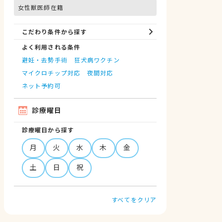
女性獣医師在籍
ノミ・ダニ予防
マイクロチップ対応
健康診断
各種検査
外科
こだわり条件から探す
よく利用される条件
避妊・去勢手術
狂犬病ワクチン
マイクロチップ対応
夜間対応
ネット予約可
診療曜日
診療曜日から探す
月
火
水
木
金
土
日
祝
すべてをクリア