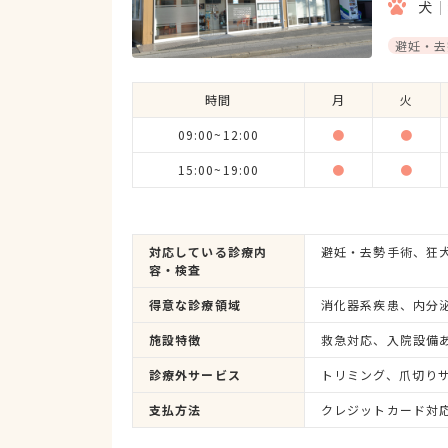
犬
避妊・去
時間
月
火
09:00~12:00
●
●
15:00~19:00
●
●
対応している診療内
容・検査
得意な診療領域
施設特徴
診療外サービス
トリミング、爪切り
支払方法
クレジットカード対