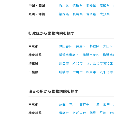
中国・四国
香川県
徳島県
愛媛県
高知県
九州・沖縄
福岡県
長崎県
佐賀県
大分県
行政区から動物病院を探す
東京都
世田谷区
練馬区
杉並区
大田区
神奈川県
横浜市青葉区
横浜市緑区
横浜市
埼玉県
川口市
所沢市
さいたま市浦和区
千葉県
船橋市
市川市
松戸市
八千代市
注目の駅から動物病院を探す
東京都
荻窪
立川
吉祥寺
三鷹
府中
神奈川県
青葉台
あざみ野
鶴見
平塚
戸