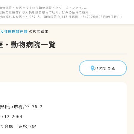
動物病院・獣医を探すなら動物病院ドクターズ・ファイル。
獣医の診療方針や人柄を独自取材で紹介。好みの条件で検索！
街の頼れる獣医さん 937 人、動物病院 9,443 件掲載中！(2026年08月09日現在)
女性獣医師在籍
の検索結果
医・動物病院一覧
地図で見る
県松戸市稔台3-36-2
-712-2064
のり台駅
東松戸駅