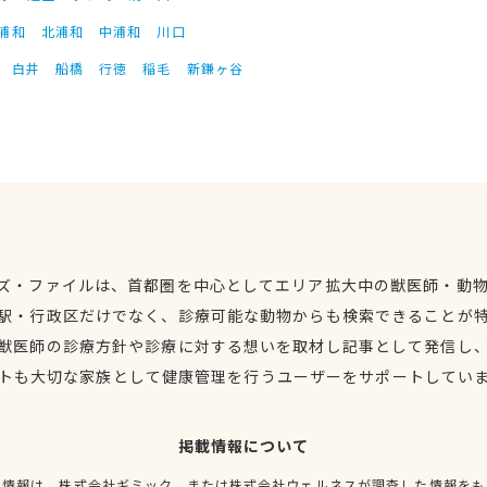
浦和
北浦和
中浦和
川口
白井
船橋
行徳
稲毛
新鎌ヶ谷
ズ・ファイルは、首都圏を中心としてエリア拡大中の獣医師・動
駅・行政区だけでなく、診療可能な動物からも検索できることが
獣医師の診療方針や診療に対する想いを取材し記事として発信し
トも大切な家族として健康管理を行うユーザーをサポートしてい
掲載情報について
種情報は、株式会社ギミック、または株式会社ウェルネスが調査した情報をも