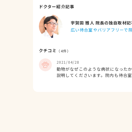
ドクター紹介記事
宇賀田 雅人 院長の独自取材記
広い待合室やバリアフリーで
クチコミ
（
4
件）
2021/04/28
動物がなぜこのような病状になった
説明してくださいます。院内も待合
助かります。