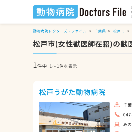
動物病院ドクターズ・ファイル
千葉県
松戸市
松戸市(女性獣医師在籍)の獣
1
件中
1
〜
1
件を表示
松戸うがた動物病院
千葉
047
み