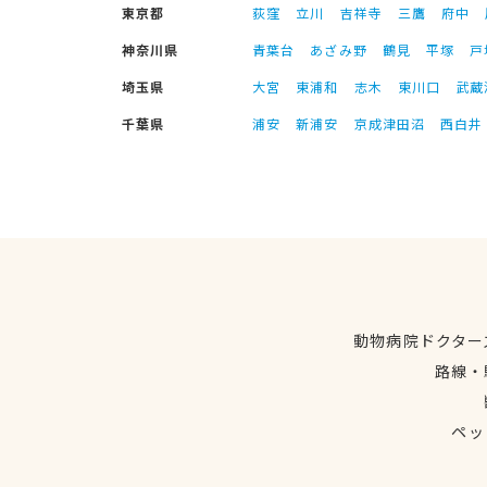
東京都
荻窪
立川
吉祥寺
三鷹
府中
神奈川県
青葉台
あざみ野
鶴見
平塚
戸
埼玉県
大宮
東浦和
志木
東川口
武蔵
千葉県
浦安
新浦安
京成津田沼
西白井
動物病院ドクター
路線・
ペッ