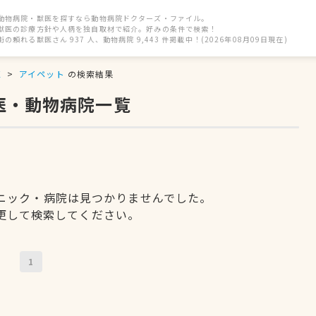
動物病院・獣医を探すなら動物病院ドクターズ・ファイル。
獣医の診療方針や人柄を独自取材で紹介。好みの条件で検索！
街の頼れる獣医さん 937 人、動物病院 9,443 件掲載中！(2026年08月09日現在)
区
アイペット
の検索結果
医・動物病院一覧
ニック・病院は見つかりませんでした。
更して検索してください。
1