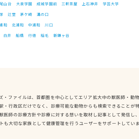
尾山台
大泉学園
成城学園前
三軒茶屋
上石神井
学芸大学
塚
辻堂
茅ケ崎
溝の口
浦和
北浦和
中浦和
川口
白井
船橋
行徳
稲毛
新鎌ヶ谷
ズ・ファイルは、首都圏を中心としてエリア拡大中の獣医師・動
駅・行政区だけでなく、診療可能な動物からも検索できることが
獣医師の診療方針や診療に対する想いを取材し記事として発信し
トも大切な家族として健康管理を行うユーザーをサポートしてい