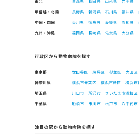
東北
青森県
秋田県
山形県
岩手県
甲信越・北陸
長野県
新潟県
石川県
福井県
中国・四国
香川県
徳島県
愛媛県
高知県
九州・沖縄
福岡県
長崎県
佐賀県
大分県
行政区から動物病院を探す
東京都
世田谷区
練馬区
杉並区
大田区
神奈川県
横浜市青葉区
横浜市緑区
横浜市
埼玉県
川口市
所沢市
さいたま市浦和区
千葉県
船橋市
市川市
松戸市
八千代市
注目の駅から動物病院を探す