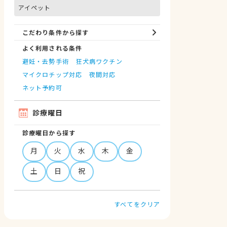
アイペット
こだわり条件から探す
よく利用される条件
避妊・去勢手術
狂犬病ワクチン
マイクロチップ対応
夜間対応
ネット予約可
診療曜日
診療曜日から探す
月
火
水
木
金
土
日
祝
すべてをクリア