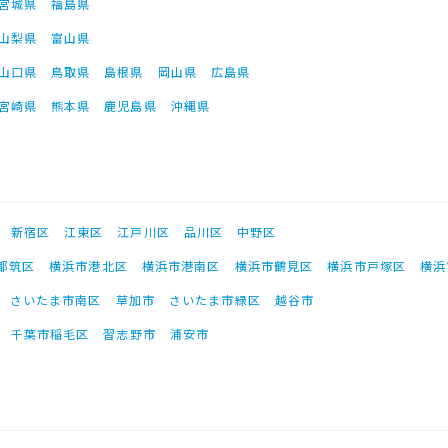
宮城県
福島県
山梨県
富山県
山口県
鳥取県
島根県
岡山県
広島県
宮崎県
熊本県
鹿児島県
沖縄県
新宿区
江東区
江戸川区
品川区
中野区
都筑区
横浜市港北区
横浜市港南区
横浜市鶴見区
横浜市戸塚区
横浜
さいたま市南区
草加市
さいたま市緑区
越谷市
千葉市稲毛区
習志野市
浦安市