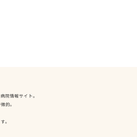
物病院情報サイト。
特徴的。
、
ます。