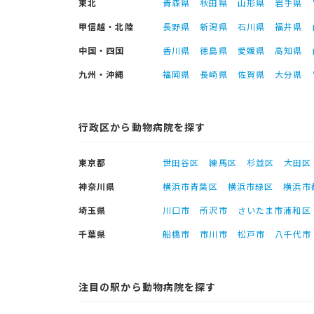
東北
青森県
秋田県
山形県
岩手県
甲信越・北陸
長野県
新潟県
石川県
福井県
中国・四国
香川県
徳島県
愛媛県
高知県
九州・沖縄
福岡県
長崎県
佐賀県
大分県
行政区から動物病院を探す
東京都
世田谷区
練馬区
杉並区
大田区
神奈川県
横浜市青葉区
横浜市緑区
横浜市
埼玉県
川口市
所沢市
さいたま市浦和区
千葉県
船橋市
市川市
松戸市
八千代市
注目の駅から動物病院を探す