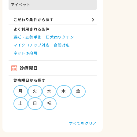
アイペット
こだわり条件から探す
よく利用される条件
避妊・去勢手術
狂犬病ワクチン
マイクロチップ対応
夜間対応
ネット予約可
診療曜日
診療曜日から探す
月
火
水
木
金
土
日
祝
すべてをクリア