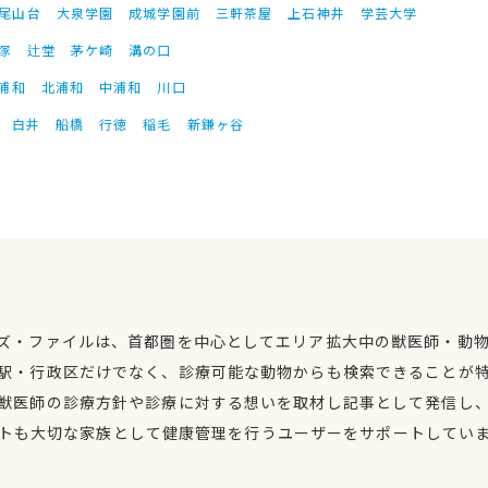
尾山台
大泉学園
成城学園前
三軒茶屋
上石神井
学芸大学
塚
辻堂
茅ケ崎
溝の口
浦和
北浦和
中浦和
川口
白井
船橋
行徳
稲毛
新鎌ヶ谷
ズ・ファイルは、首都圏を中心としてエリア拡大中の獣医師・動
駅・行政区だけでなく、診療可能な動物からも検索できることが
獣医師の診療方針や診療に対する想いを取材し記事として発信し
トも大切な家族として健康管理を行うユーザーをサポートしてい