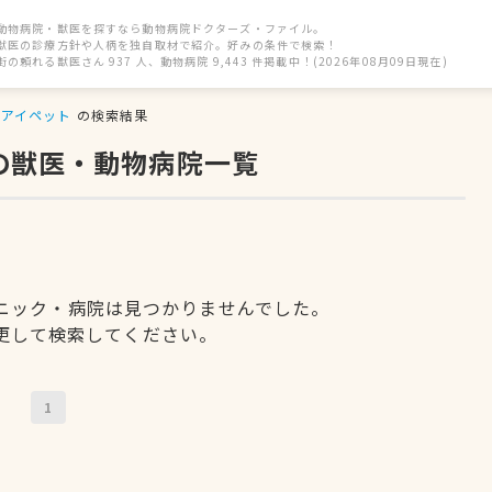
動物病院・獣医を探すなら動物病院ドクターズ・ファイル。
獣医の診療方針や人柄を独自取材で紹介。好みの条件で検索！
街の頼れる獣医さん 937 人、動物病院 9,443 件掲載中！(2026年08月09日現在)
アイペット
の検索結果
の獣医・動物病院一覧
ニック・病院は見つかりませんでした。
更して検索してください。
1