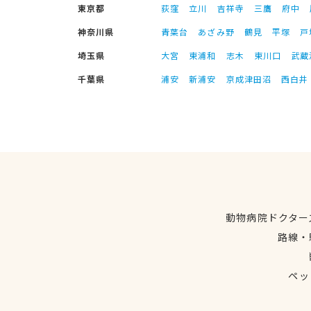
東京都
荻窪
立川
吉祥寺
三鷹
府中
神奈川県
青葉台
あざみ野
鶴見
平塚
戸
埼玉県
大宮
東浦和
志木
東川口
武蔵
千葉県
浦安
新浦安
京成津田沼
西白井
動物病院ドクター
路線・
ペッ