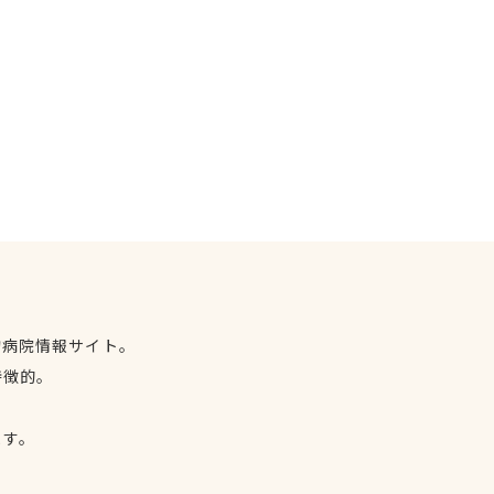
物病院情報サイト。
特徴的。
、
ます。