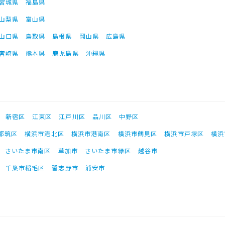
宮城県
福島県
山梨県
富山県
山口県
鳥取県
島根県
岡山県
広島県
宮崎県
熊本県
鹿児島県
沖縄県
新宿区
江東区
江戸川区
品川区
中野区
都筑区
横浜市港北区
横浜市港南区
横浜市鶴見区
横浜市戸塚区
横浜
さいたま市南区
草加市
さいたま市緑区
越谷市
千葉市稲毛区
習志野市
浦安市