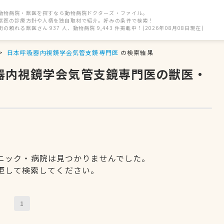
動物病院・獣医を探すなら動物病院ドクターズ・ファイル。
獣医の診療方針や人柄を独自取材で紹介。好みの条件で検索！
街の頼れる獣医さん 937 人、動物病院 9,443 件掲載中！(2026年08月08日現在)
日本呼吸器内視鏡学会気管支鏡専門医
の検索結果
吸器内視鏡学会気管支鏡専門医の獣医・
ニック・病院は見つかりませんでした。
更して検索してください。
1