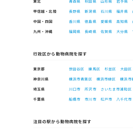
東北
青森県
秋田県
山形県
岩手県
甲信越・北陸
長野県
新潟県
石川県
福井県
中国・四国
香川県
徳島県
愛媛県
高知県
九州・沖縄
福岡県
長崎県
佐賀県
大分県
行政区から動物病院を探す
東京都
世田谷区
練馬区
杉並区
大田区
神奈川県
横浜市青葉区
横浜市緑区
横浜市
埼玉県
川口市
所沢市
さいたま市浦和区
千葉県
船橋市
市川市
松戸市
八千代市
注目の駅から動物病院を探す