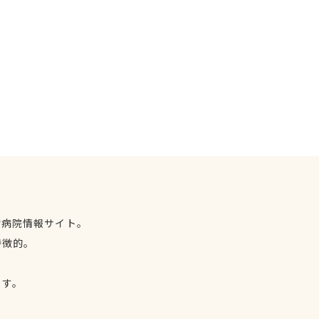
物病院情報サイト。
特徴的。
、
ます。