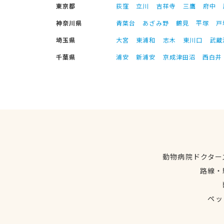
東京都
荻窪
立川
吉祥寺
三鷹
府中
神奈川県
青葉台
あざみ野
鶴見
平塚
戸
埼玉県
大宮
東浦和
志木
東川口
武蔵
千葉県
浦安
新浦安
京成津田沼
西白井
動物病院ドクター
路線・
ペッ