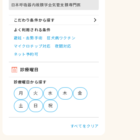
日本呼吸器内視鏡学会気管支鏡専門医
こだわり条件から探す
よく利用される条件
避妊・去勢手術
狂犬病ワクチン
マイクロチップ対応
夜間対応
ネット予約可
診療曜日
診療曜日から探す
月
火
水
木
金
土
日
祝
すべてをクリア