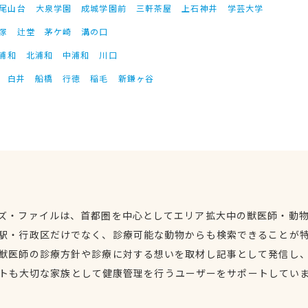
尾山台
大泉学園
成城学園前
三軒茶屋
上石神井
学芸大学
塚
辻堂
茅ケ崎
溝の口
浦和
北浦和
中浦和
川口
白井
船橋
行徳
稲毛
新鎌ヶ谷
ズ・ファイルは、首都圏を中心としてエリア拡大中の獣医師・動
駅・行政区だけでなく、診療可能な動物からも検索できることが
獣医師の診療方針や診療に対する想いを取材し記事として発信し
トも大切な家族として健康管理を行うユーザーをサポートしてい