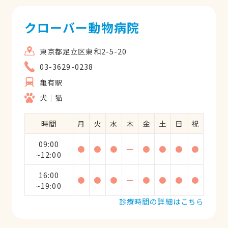
クローバー動物病院
東京都足立区東和2-5-20
03-3629-0238
亀有駅
犬
猫
時間
月
火
水
木
金
土
日
祝
09:00
●
●
●
ー
●
●
●
●
~12:00
16:00
●
●
●
ー
●
●
●
●
~19:00
診療時間の詳細はこちら