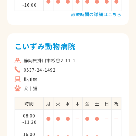
●
●
●
●
●
●
●
●
~16:00
診療時間の詳細はこちら
こいずみ動物病院
静岡県掛川市杉谷2-11-1
0537-24-1492
掛川駅
犬
猫
時間
月
火
水
木
金
土
日
祝
08:00
●
●
●
ー
●
●
ー
ー
~11:30
16:00