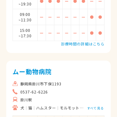
●
●
●
ー
●
●
ー
ー
~19:30
09:00
ー
ー
ー
ー
ー
ー
●
●
~11:30
15:00
ー
ー
ー
ー
ー
ー
●
●
~17:30
診療時間の詳細はこちら
ムー動物病院
静岡県掛川市下俣1193
0537-62-6226
掛川駅
犬
猫
ハムスター
モルモット
フェレット
うさ
すべて見る