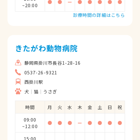
●
●
ー
●
●
●
●
●
~20:00
診療時間の詳細はこちら
きたがわ動物病院
静岡県掛川市長谷1-28-16
0537-26-9321
西掛川駅
犬
猫
うさぎ
時間
月
火
水
木
金
土
日
祝
09:00
●
●
●
ー
●
●
●
●
~12:00
15:00