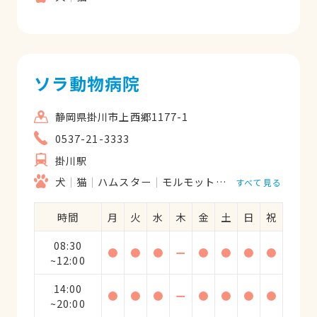
ソラ動物病院
静岡県掛川市上西郷1177-1
0537-21-3333
掛川駅
犬
猫
ハムスター
モルモット
フェレット
うさ
すべて見る
時間
月
火
水
木
金
土
日
祝
08:30
●
●
●
ー
●
●
●
●
~12:00
14:00
●
●
●
ー
●
●
●
●
~20:00