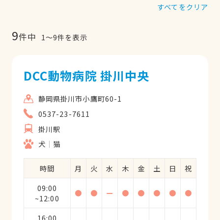
すべてをクリア
9
件中
1
〜
9
件を表示
DCC動物病院 掛川中央
静岡県掛川市小鷹町60-1
0537-23-7611
掛川駅
犬
猫
時間
月
火
水
木
金
土
日
祝
09:00
●
●
ー
●
●
●
●
●
~12:00
16:00