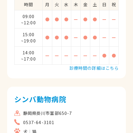
時間
月
火
水
木
金
土
日
祝
09:00
●
●
●
ー
●
●
ー
ー
~12:00
15:00
●
●
●
ー
●
●
ー
ー
~19:00
14:00
ー
ー
ー
ー
ー
ー
●
●
~17:00
診療時間の詳細はこちら
シンバ動物病院
静岡県掛川市富部650-7
0537-64-3101
犬
猫