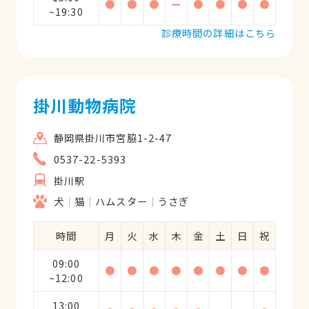
●
●
●
ー
●
●
●
●
~19:30
診療時間の詳細はこちら
掛川動物病院
静岡県掛川市宮脇1-2-47
0537-22-5393
掛川駅
犬
猫
ハムスター
うさぎ
時間
月
火
水
木
金
土
日
祝
09:00
●
●
●
●
●
●
●
●
~12:00
13:00