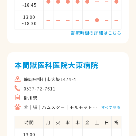
●
●
●
●
●
ー
ー
●
~18:45
13:00
ー
ー
ー
ー
ー
●
ー
ー
~18:30
診療時間の詳細はこちら
本間獣医科医院大東病院
静岡県掛川市大坂1474-4
0537-72-7611
掛川駅
犬
猫
ハムスター
モルモット
フェレット
うさ
すべて見る
時間
月
火
水
木
金
土
日
祝
13:00