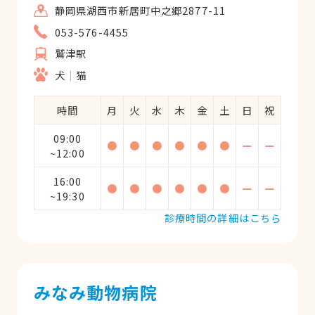
静岡県湖西市新居町中之郷2877-11
053-576-4455
鷲津駅
犬
猫
時間
月
火
水
木
金
土
日
祝
09:00
●
●
●
●
●
●
ー
ー
~12:00
16:00
●
●
●
●
●
●
ー
ー
~19:30
診療時間の詳細はこちら
みなみ動物病院