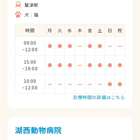
鷲津駅
犬
猫
時間
月
火
水
木
金
土
日
祝
09:00
●
●
●
ー
●
●
ー
ー
~12:00
15:00
●
●
●
ー
●
●
●
●
~19:00
10:00
ー
ー
ー
ー
ー
ー
●
●
~12:00
診療時間の詳細はこちら
湖西動物病院