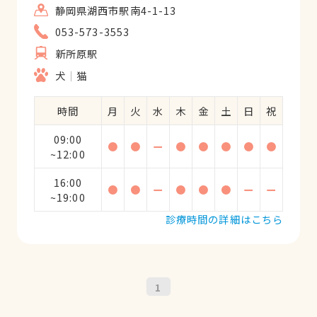
静岡県湖西市駅南4-1-13
053-573-3553
新所原駅
犬
猫
時間
月
火
水
木
金
土
日
祝
09:00
●
●
ー
●
●
●
●
●
~12:00
16:00
●
●
ー
●
●
●
ー
ー
~19:00
診療時間の詳細はこちら
1