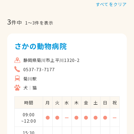
すべてをクリア
3
件中
1
〜
3
件を表示
さかの動物病院
静岡県菊川市上平川1320-2
0537-73-7177
菊川駅
犬
猫
時間
月
火
水
木
金
土
日
祝
09:00
●
●
ー
●
●
●
●
ー
~12:00
15:30