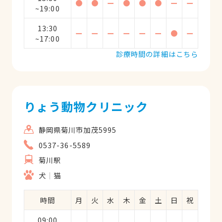
●
●
ー
●
●
●
ー
ー
~19:00
13:30
ー
ー
ー
ー
ー
ー
●
ー
~17:00
診療時間の詳細はこちら
りょう動物クリニック
静岡県菊川市加茂5995
0537-36-5589
菊川駅
犬
猫
時間
月
火
水
木
金
土
日
祝
09:00