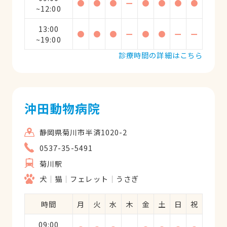
●
●
●
ー
●
●
●
●
~12:00
13:00
●
●
●
ー
●
●
ー
ー
~19:00
診療時間の詳細はこちら
沖田動物病院
静岡県菊川市半済1020-2
0537-35-5491
菊川駅
犬
猫
フェレット
うさぎ
時間
月
火
水
木
金
土
日
祝
09:00