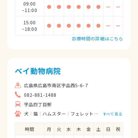
09:00
●
●
●
●
●
●
ー
ー
~11:00
15:00
●
●
●
●
●
●
ー
ー
~18:00
診療時間の詳細はこちら
ベイ動物病院
広島県広島市南区宇品西5-6-7
082-881-1488
宇品四丁目駅
犬
猫
ハムスター
フェレット
うさぎ
すべて見る
時間
月
火
水
木
金
土
日
祝