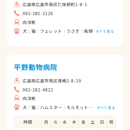
広島県広島市南区仁保新町1-8-1
082-285-2120
向洋駅
犬
猫
フェレット
うさぎ
鳥類
すべて見る
平野動物病院
広島県広島市南区青崎2-8-29
082-282-4822
向洋駅
犬
猫
ハムスター
モルモット
フェレット
うさ
すべて見る
時間
月
火
水
木
金
土
日
祝