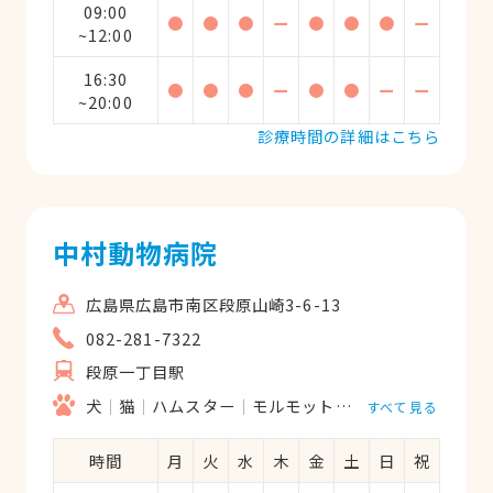
09:00
●
●
●
ー
●
●
●
ー
~12:00
16:30
●
●
●
ー
●
●
ー
ー
~20:00
診療時間の詳細はこちら
中村動物病院
広島県広島市南区段原山崎3-6-13
082-281-7322
段原一丁目駅
犬
猫
ハムスター
モルモット
フェレット
うさ
すべて見る
時間
月
火
水
木
金
土
日
祝