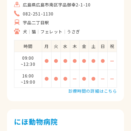
広島県広島市南区宇品御幸2-1-10
082-251-1130
宇品二丁目駅
犬
猫
フェレット
うさぎ
時間
月
火
水
木
金
土
日
祝
09:00
●
●
●
●
●
●
●
ー
~12:30
16:00
●
●
●
ー
●
●
ー
ー
~19:00
診療時間の詳細はこちら
にほ動物病院