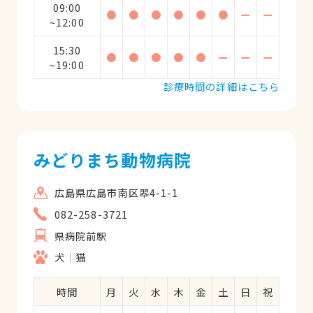
09:00
●
●
●
●
●
●
ー
ー
~12:00
15:30
●
●
●
●
●
ー
ー
ー
~19:00
診療時間の詳細はこちら
みどりまち動物病院
広島県広島市南区翆4-1-1
082-258-3721
県病院前駅
犬
猫
時間
月
火
水
木
金
土
日
祝