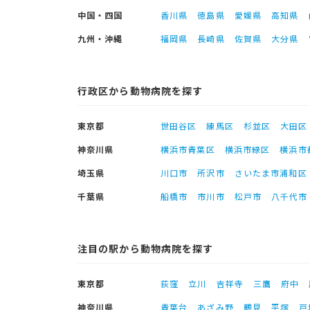
中国・四国
香川県
徳島県
愛媛県
高知県
九州・沖縄
福岡県
長崎県
佐賀県
大分県
行政区から動物病院を探す
東京都
世田谷区
練馬区
杉並区
大田区
神奈川県
横浜市青葉区
横浜市緑区
横浜市
埼玉県
川口市
所沢市
さいたま市浦和区
千葉県
船橋市
市川市
松戸市
八千代市
注目の駅から動物病院を探す
東京都
荻窪
立川
吉祥寺
三鷹
府中
神奈川県
青葉台
あざみ野
鶴見
平塚
戸