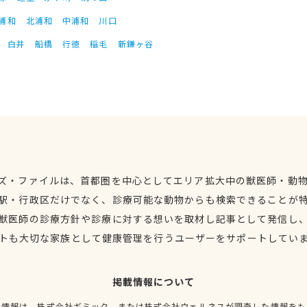
浦和
北浦和
中浦和
川口
白井
船橋
行徳
稲毛
新鎌ヶ谷
ズ・ファイルは、首都圏を中心としてエリア拡大中の獣医師・動
駅・行政区だけでなく、診療可能な動物からも検索できることが
獣医師の診療方針や診療に対する想いを取材し記事として発信し
トも大切な家族として健康管理を行うユーザーをサポートしてい
掲載情報について
種情報は、株式会社ギミック、または株式会社ウェルネスが調査した情報をも