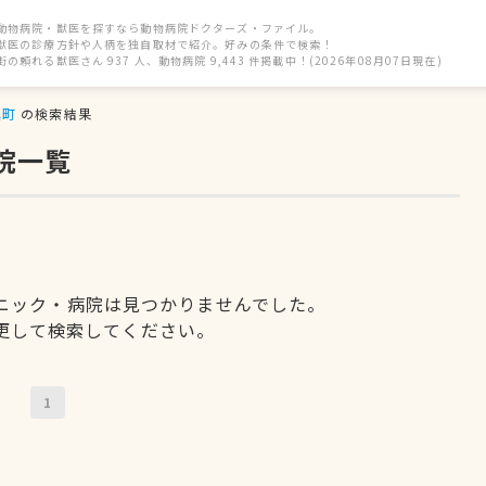
動物病院・獣医を探すなら動物病院ドクターズ・ファイル。
獣医の診療方針や人柄を独自取材で紹介。好みの条件で検索！
街の頼れる獣医さん 937 人、動物病院 9,443 件掲載中！(2026年08月07日現在)
真町
の検索結果
院一覧
ニック・病院は見つかりませんでした。
更して検索してください。
1