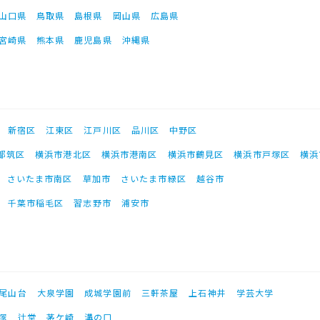
山口県
鳥取県
島根県
岡山県
広島県
宮崎県
熊本県
鹿児島県
沖縄県
新宿区
江東区
江戸川区
品川区
中野区
都筑区
横浜市港北区
横浜市港南区
横浜市鶴見区
横浜市戸塚区
横浜
さいたま市南区
草加市
さいたま市緑区
越谷市
千葉市稲毛区
習志野市
浦安市
尾山台
大泉学園
成城学園前
三軒茶屋
上石神井
学芸大学
塚
辻堂
茅ケ崎
溝の口