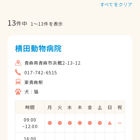
すべてをクリア
13
件中
1
〜
13
件を表示
横田動物病院
青森県青森市浜館2-13-12
017-742-6515
東青森駅
犬
猫
時間
月
火
水
木
金
土
日
祝
09:00
●
●
●
●
●
●
▲
ー
~12:00
16:00