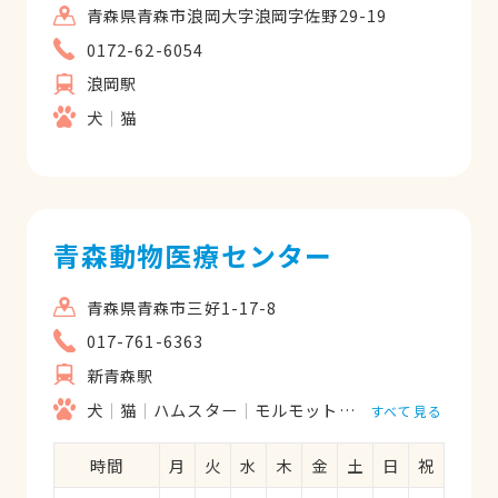
青森県青森市浪岡大字浪岡字佐野29-19
0172-62-6054
浪岡駅
犬
猫
青森動物医療センター
青森県青森市三好1-17-8
017-761-6363
新青森駅
犬
猫
ハムスター
モルモット
フェレット
うさ
すべて見る
時間
月
火
水
木
金
土
日
祝