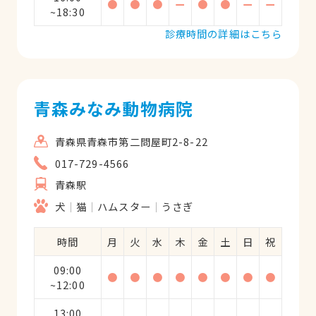
●
●
●
ー
●
●
ー
ー
~18:30
診療時間の詳細はこちら
青森みなみ動物病院
青森県青森市第二問屋町2-8-22
017-729-4566
青森駅
犬
猫
ハムスター
うさぎ
時間
月
火
水
木
金
土
日
祝
09:00
●
●
●
●
●
●
●
●
~12:00
13:00