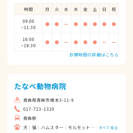
時間
月
火
水
木
金
土
日
祝
09:00
●
●
ー
●
●
●
●
●
~11:30
16:00
●
●
ー
●
●
●
ー
ー
~18:30
診療時間の詳細はこちら
たなべ動物病院
青森県青森市橋本3-11-9
017-723-1320
青森駅
犬
猫
ハムスター
モルモット
うさぎ
鳥類
すべて見る