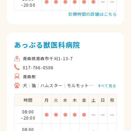
●
●
●
●
●
●
ー
ー
~20:00
診療時間の詳細はこちら
あっぷる獣医科病院
青森県青森市千刈1-13-7
017-766-0506
青森駅
犬
猫
ハムスター
モルモット
フェレット
うさ
すべて見る
時間
月
火
水
木
金
土
日
祝
08:00
●
●
●
●
●
ー
ー
ー
~20:00
08:00