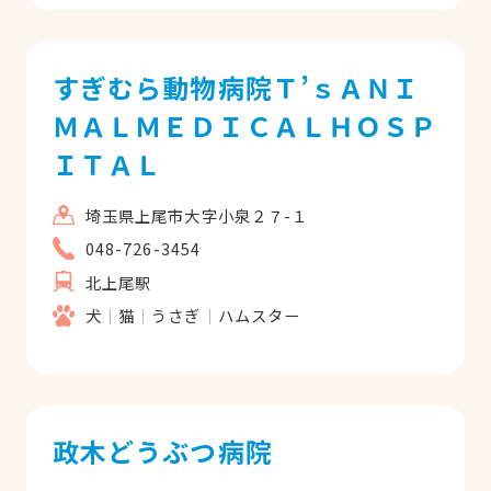
すぎむら動物病院Ｔ’ｓＡＮＩ
ＭＡＬＭＥＤＩＣＡＬＨＯＳＰ
ＩＴＡＬ
埼玉県上尾市大字小泉２７-１
048-726-3454
北上尾駅
犬
猫
うさぎ
ハムスター
政木どうぶつ病院