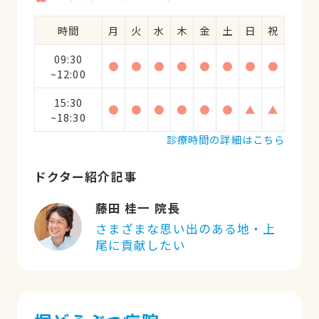
時間
月
火
水
木
金
土
日
祝
09:30
●
●
●
●
●
●
●
●
~12:00
15:30
●
●
●
●
●
●
▲
▲
~18:30
診療時間の詳細はこちら
ドクター紹介記事
藤田 桂一 院長
さまざまな思い出のある地・上
尾に貢献したい