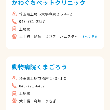
かわぐちペットクリニック
埼玉県上尾市大字今泉２６４-２
048-781-2257
上尾駅
犬
猫
鳥類
うさぎ
ハムスター
フェレット
すべて見る
動物病院くまごろう
埼玉県上尾市柏座２-３-１０
048-771-6437
上尾駅
犬
猫
鳥類
うさぎ