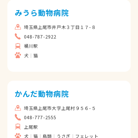
みうら動物病院
埼玉県上尾市井戸木３丁目１７-８
048-787-2922
桶川駅
犬
猫
かんだ動物病院
埼玉県上尾市大字上尾村９５６-５
048-777-2555
上尾駅
犬
猫
鳥類
うさぎ
フェレット