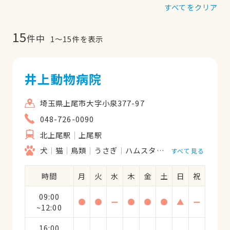
すべてをクリア
15
件中
1
〜
15
件を表示
井上動物病院
埼玉県上尾市大字小泉377-97
048-726-0090
北上尾駅
上尾駅
犬
猫
鳥類
うさぎ
ハムスター
フェレット
リ
すべて見る
時間
月
火
水
木
金
土
日
祝
09:00
●
●
ー
●
●
●
▲
ー
~12:00
16:00