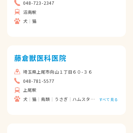
048-723-2347
沼南駅
犬
猫
藤倉獣医科医院
埼玉県上尾市向山１丁目６０-３６
048-781-5577
上尾駅
犬
猫
鳥類
うさぎ
ハムスター
フェレット
すべて見る