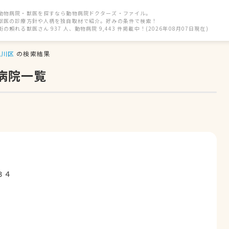
動物病院・獣医を探すなら動物病院ドクターズ・ファイル。
獣医の診療方針や人柄を独自取材で紹介。好みの条件で検索！
街の頼れる獣医さん 937 人、動物病院 9,443 件掲載中！(2026年08月07日現在)
見川区
の検索結果
病院一覧
３４