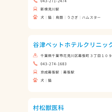
043-271-2474
新検見川駅
犬
猫
鳥類
うさぎ
ハムスター
谷津ペットホテルクリニッ
千葉県千葉市花見川区幕張町３丁目１０９
043-274-1683
京成幕張駅
幕張駅
犬
猫
村松獣医科