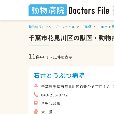
動物病院ドクターズ・ファイル
千葉県
千葉市花
千葉市花見川区の獣医・動物
11
件中
1
〜
11
件を表示
石井どうぶつ病院
千葉県千葉市花見川区作新台６丁目１８-
043-286-8777
八千代台駅
犬
猫