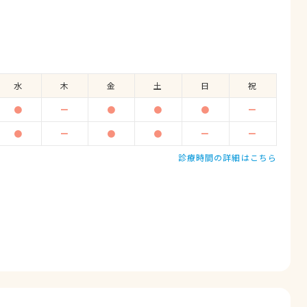
水
木
金
土
日
祝
●
ー
●
●
●
ー
●
ー
●
●
ー
ー
診療時間の詳細はこちら