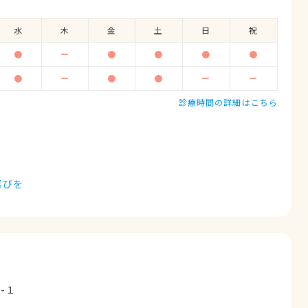
水
木
金
土
日
祝
●
ー
●
●
●
●
●
ー
●
●
ー
ー
診療時間の詳細はこちら
喜びを
-１