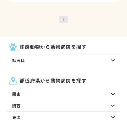
声で…かかりつけの病院が休診日で母のワ
ンちゃんが通っている新浦安太田動物病院
に電話をして向かいました とても、親切
1
丁寧に診察していただき現状とリスク説明
を話してくださり、曖昧な言葉はなく初め
てでしたが診察してくださった先生を信頼
出来ました…必要な処置をしてくださり感
診療動物から動物病院を探す
謝です。 とても信頼出来る病院と感じま
獣医科
した…。
都道府県から動物病院を探す
関東
関西
東海