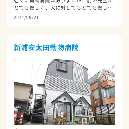
近くに動物病院はありますが、前の先生が
とても優しく、犬に対してもとても優しい
先生だったことから通院していました。 ご
2024/09/21
病気で閉院されたと聞き、一度は別の病院
も検討しましたが、今の片桐先生もとても
動物に対して丁寧に優しく診て下さるの
で、引き継ぎこちらでお世話になっていま
新浦安太田動物病院
す。 トリミングもでき(なかなか予定が合
わずお願いしたことはまだありませんが)、
ペットホテルや手術もお願いできるなど、
愛犬関連のことは色々とお世話になれそう
です。