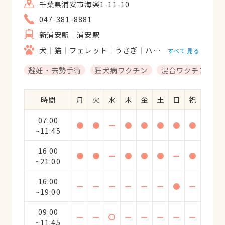
千葉県浦安市海楽1-11-10
047-381-8881
新浦安駅
浦安駅
犬
猫
フェレット
うさぎ
ハムスター
すべて見る
避妊・去勢手術
狂犬病ワクチン
混合ワクチン
時間
月
火
水
木
金
土
日
祝
07:00
●
●
ー
●
●
●
●
●
~11:45
16:00
●
●
ー
●
●
●
ー
●
~21:00
16:00
ー
ー
ー
ー
ー
ー
●
ー
~19:00
09:00
ー
ー
〇
ー
ー
ー
ー
ー
~11:45