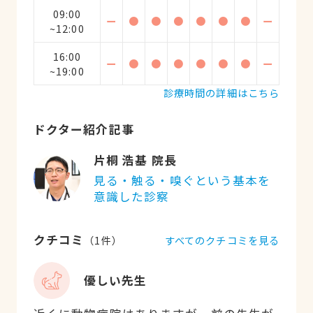
09:00
ー
●
●
●
●
●
●
ー
~12:00
16:00
ー
●
●
●
●
●
●
ー
~19:00
診療時間の詳細はこちら
ドクター紹介記事
片桐 浩基 院長
見る・触る・嗅ぐという基本を
意識した診察
クチコミ
すべてのクチコミを見る
（
1
件）
優しい先生