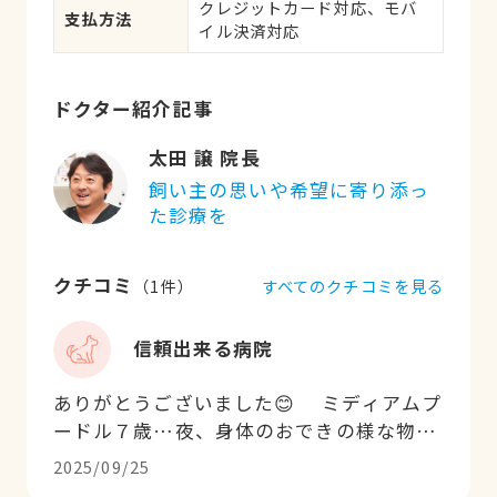
クレジットカード対応、モバ
支払方法
イル決済対応
ドクター紹介記事
太田 譲 院長
飼い主の思いや希望に寄り添っ
た診療を
クチコミ
すべてのクチコミを見る
（
1
件）
信頼出来る病院
ありがとうございました😊 ミディアムプ
ードル７歳…夜、身体のおできの様な物が
突然腫れてしまい散歩に行こうとハーネス
2025/09/25
を付けた際にキャン‼️と聞いた事ない泣き