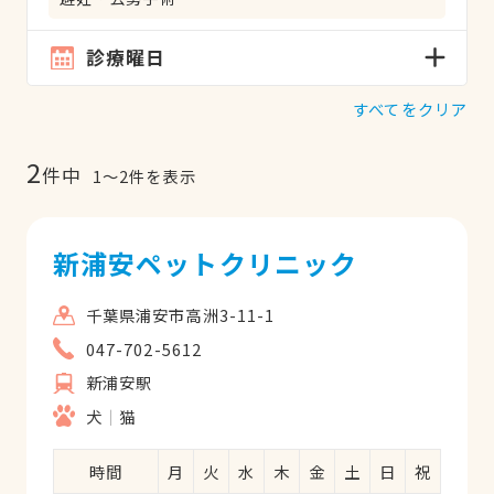
診療曜日
すべてをクリア
2
件中
1
〜
2
件を表示
新浦安ペットクリニック
千葉県浦安市高洲3-11-1
047-702-5612
新浦安駅
犬
猫
時間
月
火
水
木
金
土
日
祝