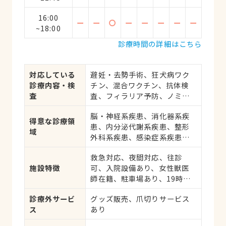
16:00
ー
ー
〇
ー
ー
ー
ー
ー
~18:00
診療時間の詳細はこちら
対応している
避妊・去勢手術、狂犬病ワク
診療内容・検
チン、混合ワクチン、抗体検
査
査、フィラリア予防、ノミ・
ダニ予防、マイクロチップ対
脳・神経系疾患、消化器系疾
応、健康診断、各種検査、外
得意な診療領
患、内分泌代謝系疾患、整形
科手術
域
外科系疾患、感染症系疾患、
中毒、眼科系疾患、循環器系
救急対応、夜間対応、往診
疾患、肝・胆・すい臓系疾
施設特徴
可、入院設備あり、女性獣医
患、血液・免疫系疾患、耳系
師在籍、駐車場あり、19時以
疾患、皮膚系疾患、呼吸器系
降診療可、日曜診療、祝日診
疾患、腎・泌尿器系疾患、筋
診療外サービ
グッズ販売、爪切りサービス
療
肉系疾患、生殖器系疾患、腫
ス
あり
瘍・がん、アレルギー、歯と
口腔系疾患、けが・その他