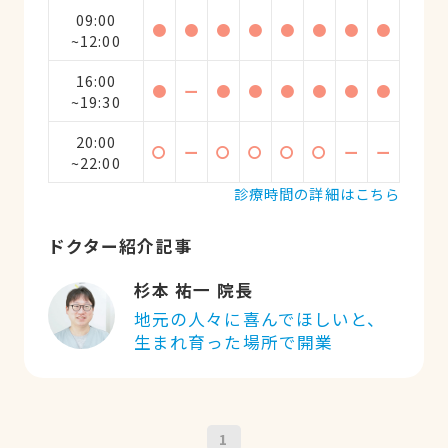
09:00
●
●
●
●
●
●
●
●
~12:00
16:00
●
ー
●
●
●
●
●
●
~19:30
20:00
〇
ー
〇
〇
〇
〇
ー
ー
~22:00
診療時間の詳細はこちら
ドクター紹介記事
杉本 祐一 院長
地元の人々に喜んでほしいと、
生まれ育った場所で開業
1