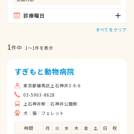
診療曜日
すべてをクリア
1
件中
1
〜
1
件を表示
すぎもと動物病院
東京都練馬区上石神井3-9-6
03-5903-8628
上石神井駅
石神井公園駅
犬
猫
フェレット
時間
月
火
水
木
金
土
日
祝