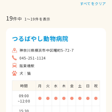
すべてをクリア
19
件中
1
〜
19
件を表示
つるばやし動物病院
神奈川県横浜市中区曙町5-72-7
045-251-1124
阪東橋駅
犬
猫
時間
月
火
水
木
金
土
日
祝
09:00
●
●
●
●
●
●
●
●
~12:00
15:30