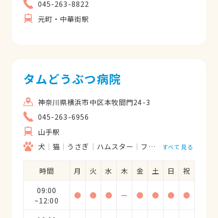
045-263-8822
つも本当にありがとうございます。
元町・中華街駅
タムどうぶつ病院
神奈川県横浜市中区本牧間門24-3
045-263-6956
山手駅
犬
猫
うさぎ
ハムスター
フェレット
すべて見る
時間
月
火
水
木
金
土
日
祝
09:00
●
●
●
ー
●
●
●
●
~12:00