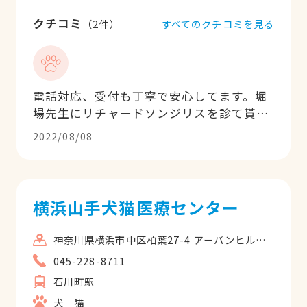
クチコミ
すべてのクチコミを見る
（
2
件）
電話対応、受付も丁寧で安心してます。堀
場先生にリチャードソンジリスを診て貰っ
てます。いつもありがとうございます。
2022/08/08
横浜山手犬猫医療センター
神奈川県横浜市中区柏葉27-4 アーバンヒルズ1F
045-228-8711
石川町駅
犬
猫