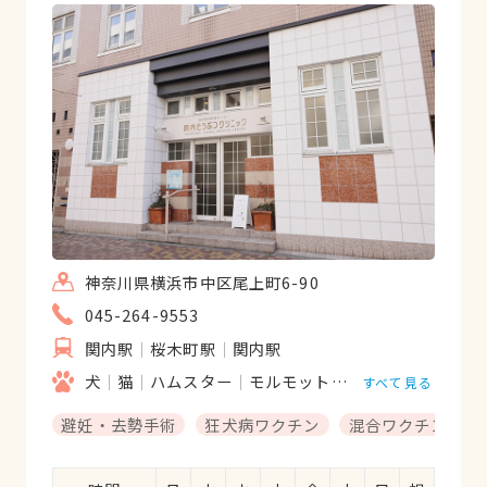
神奈川県横浜市中区尾上町6-90
045-264-9553
関内駅
桜木町駅
関内駅
犬
猫
ハムスター
モルモット
フェレット
うさ
すべて見る
避妊・去勢手術
狂犬病ワクチン
混合ワクチン