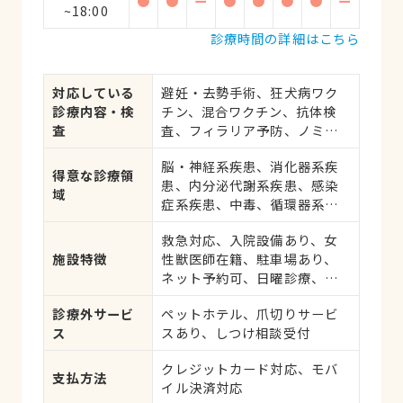
●
●
ー
●
●
●
●
ー
~18:00
診療時間の詳細はこちら
対応している
避妊・去勢手術、狂犬病ワク
診療内容・検
チン、混合ワクチン、抗体検
査
査、フィラリア予防、ノミ・
ダニ予防、マイクロチップ対
脳・神経系疾患、消化器系疾
応、健康診断、各種検査、外
得意な診療領
患、内分泌代謝系疾患、感染
科手術
域
症系疾患、中毒、循環器系疾
患、肝・胆・すい臓系疾患、
救急対応、入院設備あり、女
血液・免疫系疾患、耳系疾
施設特徴
性獣医師在籍、駐車場あり、
患、寄生虫、心の病気、皮膚
ネット予約可、日曜診療、英
系疾患、呼吸器系疾患、腎・
語対応可
泌尿器系疾患、筋肉系疾患、
診療外サービ
ペットホテル、爪切りサービ
生殖器系疾患、腫瘍・がん、
ス
スあり、しつけ相談受付
アレルギー、歯と口腔系疾
患、けが・その他
クレジットカード対応、モバ
支払方法
イル決済対応