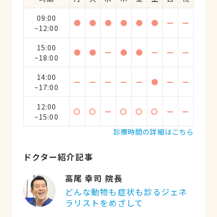
09:00
●
●
●
●
●
●
ー
ー
~12:00
15:00
●
●
ー
●
●
ー
ー
ー
~18:00
14:00
ー
ー
ー
ー
ー
●
ー
ー
~17:00
12:00
〇
〇
ー
〇
〇
〇
ー
ー
~15:00
診療時間の詳細はこちら
ドクター紹介記事
高尾 幸司 院長
どんな動物も症状も診るジェネ
ラリストをめざして