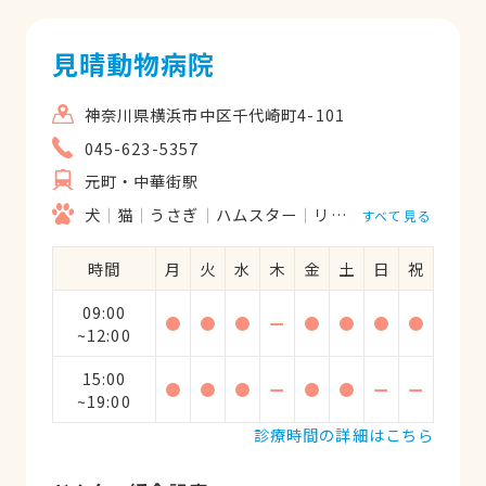
て、後日わざわざ院長先生からお電話をく
ださったり、にわかに信じられないような
見晴動物病院
ご対応に心から感服いたしました。現在も
チワワ2頭を飼っていますが、転居した今
神奈川県横浜市中区千代崎町4-101
でも何かあれば必ずこちらの病院のお世話
045-623-5357
になっています。院長先生のインフォーム
元町・中華街駅
ドコンセントについてですが、いつも治療
方法などに選択肢があればそのひとつひと
犬
猫
うさぎ
ハムスター
リス
小鳥
すべて見る
つについて、メリット、デメリットを包み
隠さず丁寧に説明してくださいます。こち
時間
月
火
水
木
金
土
日
祝
らの病院で受けられない方法については、
09:00
紹介状を書いていただいたこともありま
●
●
●
ー
●
●
●
●
~12:00
す。診療費も適正（安い？）だと思いま
す。依田院長先生のお人柄と的確な診断、
15:00
●
●
●
ー
●
●
ー
ー
適切な処置、そして診療説明はとても安心
~19:00
できますし、動物看護士の方のご対応もす
診療時間の詳細はこちら
ばらしく、ほんとうにおすすめできる病院
です。