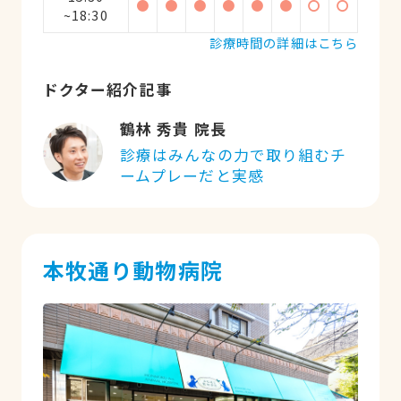
●
●
●
●
●
●
〇
〇
~18:30
診療時間の詳細はこちら
ドクター紹介記事
鶴林 秀貴 院長
診療はみんなの力で取り組むチ
ームプレーだと実感
本牧通り動物病院