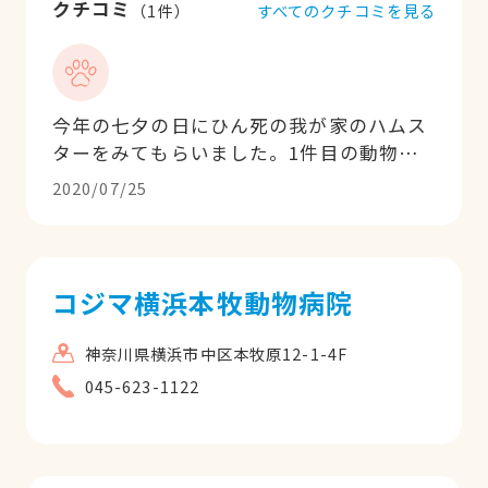
クチコミ
すべてのクチコミを見る
（
1
件）
今年の七夕の日にひん死の我が家のハムス
ターをみてもらいました。1件目の動物病
院で症状が改善せず電話で相談の上、2本
2020/07/25
注射をしてもらいました。次の日の朝、ハ
ムスターの症状は改善していました。今、
元気にしています。ありがとうございまし
た。
コジマ横浜本牧動物病院
神奈川県横浜市中区本牧原12-1-4F
045-623-1122