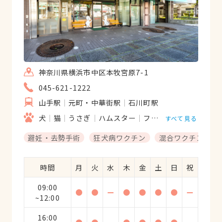
神奈川県横浜市中区本牧宮原7-1
045-621-1222
山手駅
元町・中華街駅
石川町駅
犬
猫
うさぎ
ハムスター
フクロモモンガ
すべて見る
避妊・去勢手術
狂犬病ワクチン
混合ワクチン
時間
月
火
水
木
金
土
日
祝
09:00
●
●
ー
●
●
●
●
ー
~12:00
16:00