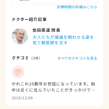
診療時間の詳細はこちら
ドクター紹介記事
依田英道 院長
大人たちが議論を戦わせる姿を
見て獣医師を志す
クチコミ
すべてのクチコミを見る
（
3
件）
かれこれ10数年お世話になっています。始
めは近くに住んでいたことがきっかけでし
た。最初に飼ったチワワが9歳になった
2019/12/09
頃、膵臓疾患で結局は亡くなってしまった
のですが、その時も他の治療方法につい