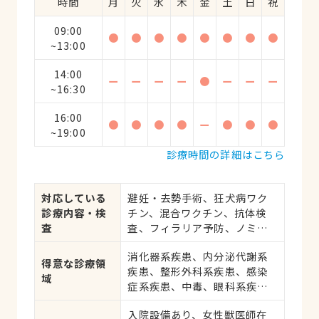
時間
月
火
水
木
金
土
日
祝
09:00
●
●
●
●
●
●
●
●
~13:00
14:00
ー
ー
ー
ー
●
ー
ー
ー
~16:30
16:00
●
●
●
●
ー
●
●
●
~19:00
診療時間の詳細はこちら
対応している
避妊・去勢手術、狂犬病ワク
診療内容・検
チン、混合ワクチン、抗体検
査
査、フィラリア予防、ノミ・
ダニ予防、マイクロチップ対
消化器系疾患、内分泌代謝系
応、健康診断、各種検査、外
得意な診療領
疾患、整形外科系疾患、感染
科手術
域
症系疾患、中毒、眼科系疾
患、循環器系疾患、肝・胆・
入院設備あり、女性獣医師在
すい臓系疾患、血液・免疫系