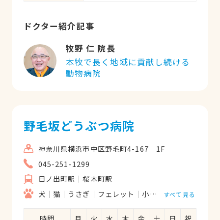
ドクター紹介記事
牧野 仁 院長
本牧で長く地域に貢献し続ける
動物病院
野毛坂どうぶつ病院
神奈川県横浜市中区野毛町4-167 1F
045-251-1299
日ノ出町駅
桜木町駅
犬
猫
うさぎ
フェレット
小鳥
小動物
すべて見る
時間
月
火
水
木
金
土
日
祝