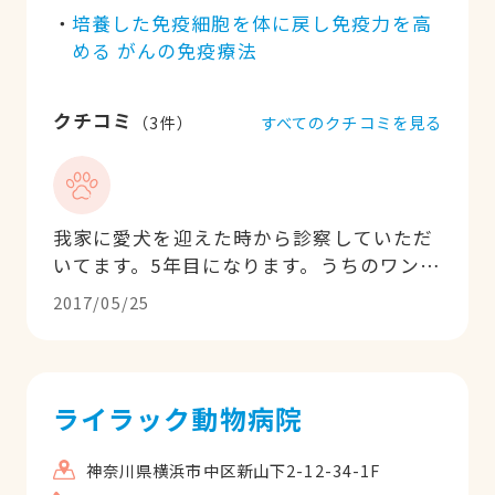
培養した免疫細胞を体に戻し免疫力を高
める がんの免疫療法
クチコミ
すべてのクチコミを見る
（
3
件）
我家に愛犬を迎えた時から診察していただ
いてます。5年目になります。うちのワンコ
は柴犬なのですが、とても頑固で自分が嫌
2017/05/25
なことはとことん抵抗しガルガルします。
先生や看護師さんには迷惑ばかりかけてい
るのにも関わらず、皆さん嫌な顔ひとつ見
せず「マロちゃんはデリケートなんだよ
ライラック動物病院
ね」と笑顔で優しくなでなでしてくれま
す。私は心から安堵し、関内どうぶつクリ
神奈川県横浜市中区新山下2-12-34-1F
ニックに通えることに感謝しています。い