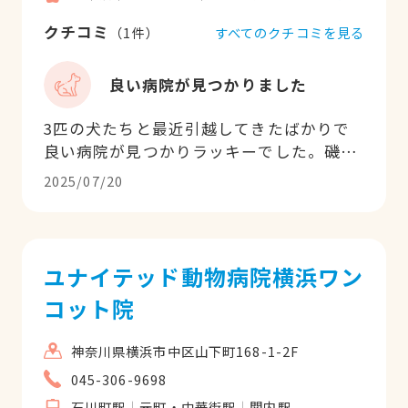
クチコミ
すべてのクチコミを見る
（
1
件）
良い病院が見つかりました
3匹の犬たちと最近引越してきたばかりで
良い病院が見つかりラッキーでした。磯崎
先生を始めアシスタントの方々も親切に対
2025/07/20
応してくださり助かっております。 これか
らも引き続きよろしくお願いします。
ユナイテッド動物病院横浜ワン
コット院
神奈川県横浜市中区山下町168-1-2F
045-306-9698
石川町駅
元町・中華街駅
関内駅