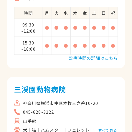
時間
月
火
水
木
金
土
日
祝
09:30
●
●
●
●
●
●
●
●
~12:00
15:30
●
●
●
●
●
●
●
●
~18:00
診療時間の詳細はこちら
三渓園動物病院
神奈川県横浜市中区本牧三之谷10-20
045-628-3122
山手駅
犬
猫
ハムスター
フェレット
うさぎ
すべて見る