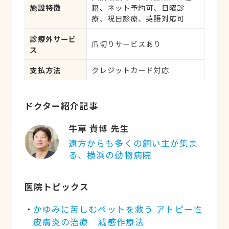
施設特徴
籍、ネット予約可、日曜診
疾患、耳系疾患、寄生虫、心
療、祝日診療、英語対応可
の病気、皮膚系疾患、呼吸器
系疾患、腎・泌尿器系疾患、
診療外サービ
筋肉系疾患、生殖器系疾患、
爪切りサービスあり
ス
腫瘍・がん、アレルギー、歯
と口腔系疾患、けが・その他
支払方法
クレジットカード対応
ドクター紹介記事
牛草 貴博 先生
遠方からも多くの飼い主が集ま
る、横浜の動物病院
医院トピックス
かゆみに苦しむペットを救う アトピー性
皮膚炎の治療 減感作療法