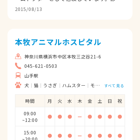
は親切で丁寧。お金儲けのためではなく本
2015/08/13
当に動物がお好きなのだろうなあという真
面目で誠実な先生のお人柄が伝わってきて
何でも相談がしやすいです。動物病院では
飼い主も動物も緊張してしまいますがとて
本牧アニマルホスピタル
も優しい先生なのでリラックスできてワン
コも通院をあまり嫌がりません。スタッフ
神奈川県横浜市中区本牧三之谷21-6
の皆さんも明るくて親切にしてくださいま
045-621-0503
す。料金は普通〜やや安めです。
山手駅
犬
猫
うさぎ
ハムスター
モルモット
フェレッ
すべて見る
時間
月
火
水
木
金
土
日
祝
09:00
●
●
●
ー
●
●
●
●
~12:00
15:00
●
●
●
ー
●
●
●
●
~20:00