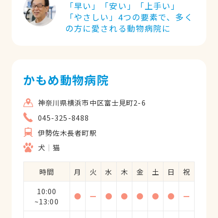
「早い」「安い」「上手い」
「やさしい」4つの要素で、多く
の方に愛される動物病院に
かもめ動物病院
神奈川県横浜市中区富士見町2-6
045-325-8488
伊勢佐木長者町駅
犬
猫
時間
月
火
水
木
金
土
日
祝
10:00
●
ー
●
●
●
●
●
ー
~13:00