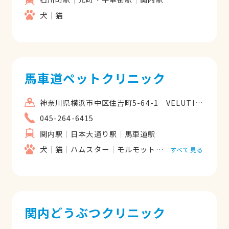
犬
猫
馬車道ペットクリニック
神奈川県横浜市中区住吉町5-64-1 VELUTINA馬車道204
045-264-6415
関内駅
日本大通り駅
馬車道駅
犬
猫
ハムスター
モルモット
フェレット
うさ
すべて見る
関内どうぶつクリニック