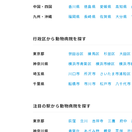
中国・四国
香川県
徳島県
愛媛県
高知県
九州・沖縄
福岡県
長崎県
佐賀県
大分県
行政区から動物病院を探す
東京都
世田谷区
練馬区
杉並区
大田区
神奈川県
横浜市青葉区
横浜市緑区
横浜市
埼玉県
川口市
所沢市
さいたま市浦和区
千葉県
船橋市
市川市
松戸市
八千代市
注目の駅から動物病院を探す
東京都
荻窪
立川
吉祥寺
三鷹
府中
神奈川県
青葉台
あざみ野
鶴見
平塚
戸