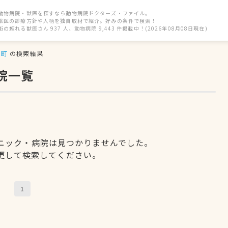
動物病院・獣医を探すなら動物病院ドクターズ・ファイル。
獣医の診療方針や人柄を独自取材で紹介。好みの条件で検索！
街の頼れる獣医さん 937 人、動物病院 9,443 件掲載中！(2026年08月08日現在)
木町
の検索結果
院一覧
ニック・病院は見つかりませんでした。
更して検索してください。
1