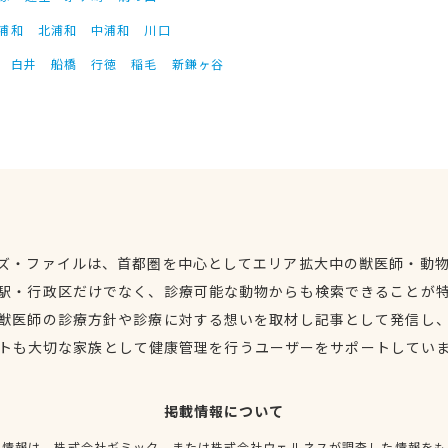
浦和
北浦和
中浦和
川口
白井
船橋
行徳
稲毛
新鎌ヶ谷
ズ・ファイルは、首都圏を中心としてエリア拡大中の獣医師・動
駅・行政区だけでなく、診療可能な動物からも検索できることが
獣医師の診療方針や診療に対する想いを取材し記事として発信し
トも大切な家族として健康管理を行うユーザーをサポートしてい
掲載情報について
種情報は、株式会社ギミック、または株式会社ウェルネスが調査した情報をも