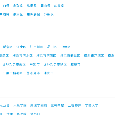
山口県
鳥取県
島根県
岡山県
広島県
宮崎県
熊本県
鹿児島県
沖縄県
新宿区
江東区
江戸川区
品川区
中野区
都筑区
横浜市港北区
横浜市港南区
横浜市鶴見区
横浜市戸塚区
横浜
さいたま市南区
草加市
さいたま市緑区
越谷市
千葉市稲毛区
習志野市
浦安市
尾山台
大泉学園
成城学園前
三軒茶屋
上石神井
学芸大学
塚
辻堂
茅ケ崎
溝の口