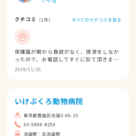
でやる
クチコミ
すべてのクチコミを見る
（
1
件）
保護猫が朝から食欲がなく、排泄をしなか
ったので、お電話してすぐに診て頂きまし
た。診察に真剣になっている時は、人間に
2019/11/25
は少しそっけないくらい、動物に真面目に
向き合う先生です。なんでもないというこ
とで、ホッとしていたら、表情豊かな明る
い先生に戻りました。飼い主の人間に対し
いけぶくろ動物病院
て気を遣う先生よりも、これくらいのほう
が頼りがいがあります。また、保定の際に
東京都豊島区池袋2-65-15
私が噛まれてしまったのですが、受付のお
03-5904-8250
姉さんも優しく絆創膏をくれて、心配して
池袋駅
北池袋駅
下さいました。そして、診察通り、本当に