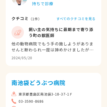
持ちで診療
クチコミ
すべてのクチコミを見る
（
1
件）
飼い主の気持ちに最期まで寄り添
う町の獣医師
他の動物病院でもう手の施しようがありま
せんと断わられ一度は諦めかけましたが、
マザーラブの先生に愛猫の命を救っていた
2024/05/20
だきました。病気だけを診て患者を診てい
ないと感じる豊富な医療機器をそろえた大
きな動物病院が多いなか、何をどこまで手
当てするか不必要で高額な治療は一切せ
南池袋どうぶつ病院
ず、飼い主の気持ちに最後までしっかり寄
り添った誠実で的確なアドバイスと優しい
東京都豊島区南池袋3-18-37-1Ｆ
人柄、先生の経験豊富な医療技術には本当
03-3590-8686
に感謝しかありません。愛猫ジョンクマは