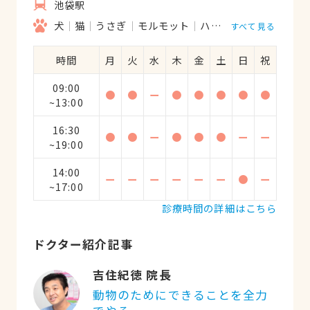
池袋駅
昨年天寿を全うして天国に旅立ちました
が、私自身が納得できる形で最後までジョ
犬
猫
うさぎ
モルモット
ハムスター
すべて見る
ンクマを看取ることができ、心から有り難
うございましたと言いたいです。町医者の
時間
月
火
水
木
金
土
日
祝
小さな動物病院ですが先生に救っていただ
09:00
いたのはペットの命だけではありませんで
●
●
ー
●
●
●
●
●
~13:00
した。
16:30
●
●
ー
●
●
●
ー
ー
~19:00
14:00
ー
ー
ー
ー
ー
ー
●
ー
~17:00
診療時間の詳細はこちら
ドクター紹介記事
吉住紀徳 院長
動物のためにできることを全力