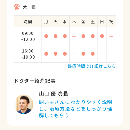
何でもなくて、点滴だけでその日の夜には
犬
猫
良くなって、今では元気が良すぎるくらい
です（笑）シンプルで明るく清潔な室内・
時間
月
火
水
木
金
土
日
祝
技術も診察も的確で、料金も良心的だった
09:00
ので本当に助かりました。当日に飛込みで
●
●
●
ー
●
●
●
ー
~12:00
お電話して診て頂いたのですが、もうこの
病院にずっとお世話になることに決めまし
16:00
●
●
●
ー
●
●
ー
ー
た。長くお付き合いさせて頂きたい病院で
~19:00
す。
診療時間の詳細はこちら
ドクター紹介記事
山口 優 院長
飼い主さんにわかりやすく説明
し、治療方法などをしっかり理
解してもらう