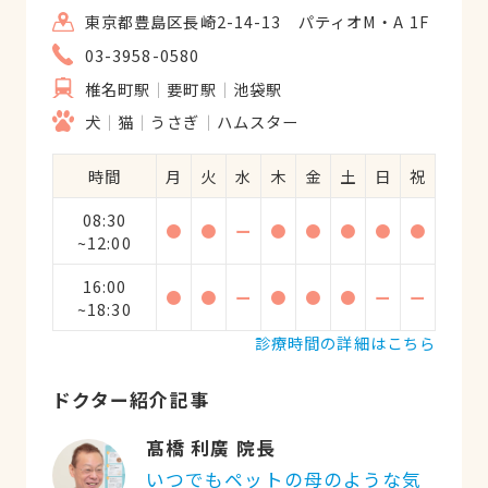
東京都豊島区長崎2-14-13 パティオM・A 1F
03-3958-0580
椎名町駅
要町駅
池袋駅
犬
猫
うさぎ
ハムスター
時間
月
火
水
木
金
土
日
祝
08:30
●
●
ー
●
●
●
●
●
~12:00
16:00
●
●
ー
●
●
●
ー
ー
~18:30
診療時間の詳細はこちら
ドクター紹介記事
髙橋 利廣 院長
いつでもペットの母のような気