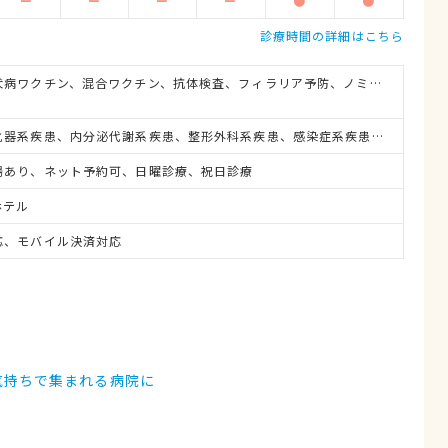
ー
ー
ー
ー
●
●
診療時間の詳細はこちら
避妊・去勢手術、狂犬病ワクチン、混合ワクチン、抗体検査、フィラリア予防、ノミ・ダニ予防、マイクロチップ対応、健康診断、各種検査、外科手術
脳・神経系疾患、消化器系疾患、内分泌代謝系疾患、整形外科系疾患、感染症系疾患、中毒、眼科系疾患、循環器系疾患、肝・胆・すい臓系疾患、血液・免疫系疾患、耳系疾患、寄生虫、心の病気、皮膚系疾患、呼吸器系疾患、腎・泌尿器系疾患、筋肉系疾患、生殖器系疾患、腫瘍・がん、アレルギー、歯と口腔系疾患、けが・その他
場あり、ネット予約可、日曜診療、祝日診療
ホテル
応、モバイル決済対応
気持ちで集まれる病院に