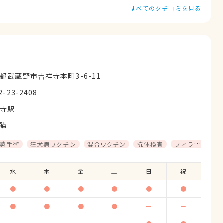
転院しました。気さくで良い先生です。おかげさまで愛犬は
すべてのクチコミを見る
ればあと１年頑張れるかな！
都武蔵野市吉祥寺本町3-6-11
2-23-2408
祥寺駅
猫
勢手術
狂犬病ワクチン
混合ワクチン
抗体検査
フィラリア予防
水
木
金
土
日
祝
●
●
●
●
●
●
●
●
●
●
ー
ー