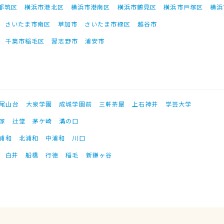
都筑区
横浜市港北区
横浜市港南区
横浜市鶴見区
横浜市戸塚区
横浜
さいたま市南区
草加市
さいたま市緑区
越谷市
千葉市稲毛区
習志野市
浦安市
尾山台
大泉学園
成城学園前
三軒茶屋
上石神井
学芸大学
塚
辻堂
茅ケ崎
溝の口
浦和
北浦和
中浦和
川口
白井
船橋
行徳
稲毛
新鎌ヶ谷