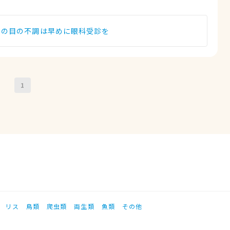
猫の目の不調は早めに眼科受診を
1
リス
鳥類
爬虫類
両生類
魚類
その他