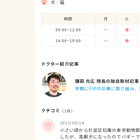
犬
猫
時間
月
火
09:00~12:00
ー
●
16:00~19:00
ー
●
ドクター紹介記事
鋪田 光広 院長の独自取材記事
早期にFIPの診療に取り組み
クチコミ
（
1
件）
2015/09/14
小さい頃から杉並区松庵の東京動物
したが、高齢犬になったのでバギー