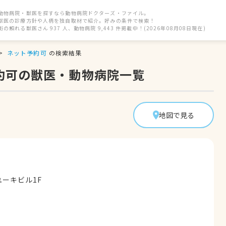
動物病院・獣医を探すなら動物病院ドクターズ・ファイル。
獣医の診療方針や人柄を独自取材で紹介。好みの条件で検索！
街の頼れる獣医さん 937 人、動物病院 9,443 件掲載中！(2026年08月08日現在)
ネット予約可
の検索結果
約可の獣医・動物病院一覧
地図で見る
ユーキビル1F