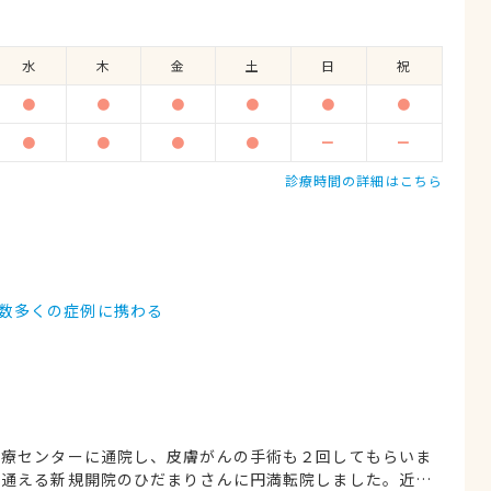
水
木
金
土
日
祝
●
●
●
●
●
●
●
●
●
●
ー
ー
診療時間の詳細はこちら
、数多くの症例に携わる
医療センターに通院し、皮膚がんの手術も２回してもらいま
で通える新規開院のひだまりさんに円満転院しました。近所