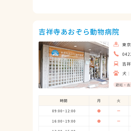
の犬仲間もほとんどひだまりさんに
１７才半になりました。急変がなけ
吉祥寺あおぞら動物病院
東京
042
吉
犬
避妊・去
時間
月
火
09:00~12:00
●
ー
16:00~19:00
●
ー