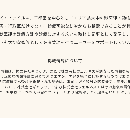
ズ・ファイルは、首都圏を中心としてエリア拡大中の獣医師・動
駅・行政区だけでなく、診療可能な動物からも検索できることが
獣医師の診療方針や診療に対する想いを取材し記事として発信し
トも大切な家族として健康管理を行うユーザーをサポートしてい
掲載情報について
種情報は、株式会社ギミック、または株式会社ウェルネスが調査した情報をも
だけ正確な情報掲載に努めておりますが、内容を完全に保証するものではあり
る医療機関へ受診を希望される場合は、事前に必ず該当の医療機関に直接ご
について、株式会社ギミック、および株式会社ウェルネスではその賠償の責
は、お手数ですがお問い合わせフォームより編集部までご連絡をいただけま