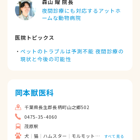
森山 耀 院長
夜間診療にも対応するアットホ
ームな動物病院
医院トピックス
ペットのトラブルは予測不能 夜間診療の
現状と今後の可能性
岡本獣医科
千葉県長生郡長柄町山之郷502
0475-35-4060
茂原駅
犬
猫
ハムスター
モルモット
フェレット
うさ
すべて見る