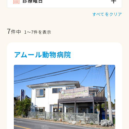
診療曜日
すべてをクリア
7
件中
1
〜
7
件を表示
アムール動物病院