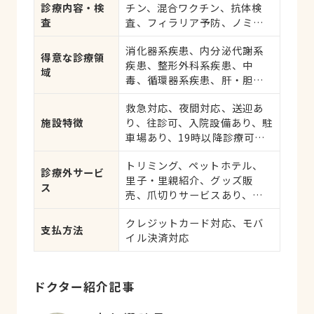
診療内容・検
チン、混合ワクチン、抗体検
査
査、フィラリア予防、ノミ・
ダニ予防、マイクロチップ対
消化器系疾患、内分泌代謝系
応、健康診断、各種検査、外
得意な診療領
疾患、整形外科系疾患、中
科手術
域
毒、循環器系疾患、肝・胆・
すい臓系疾患、血液・免疫系
救急対応、夜間対応、送迎あ
疾患、耳系疾患、皮膚系疾
施設特徴
り、往診可、入院設備あり、駐
患、腎・泌尿器系疾患、生殖
車場あり、19時以降診療可、
器系疾患、腫瘍・がん、アレ
日曜診療、祝日診療
ルギー、歯と口腔系疾患、け
トリミング、ペットホテル、
が・その他
診療外サービ
里子・里親紹介、グッズ販
ス
売、爪切りサービスあり、し
つけ相談受付
クレジットカード対応、モバ
支払方法
イル決済対応
ドクター紹介記事