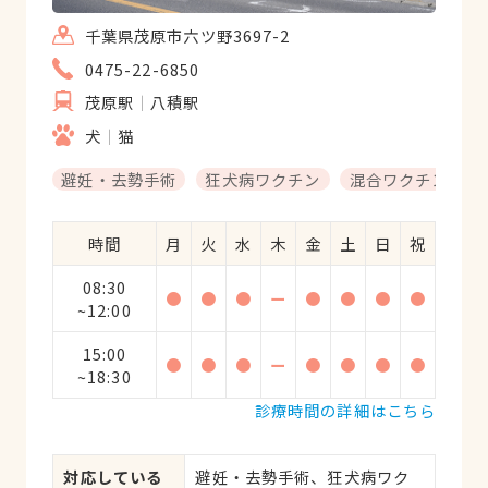
千葉県茂原市六ツ野3697-2
0475-22-6850
茂原駅
八積駅
犬
猫
避妊・去勢手術
狂犬病ワクチン
混合ワクチン
時間
月
火
水
木
金
土
日
祝
08:30
●
●
●
ー
●
●
●
●
~12:00
15:00
●
●
●
ー
●
●
●
●
~18:30
診療時間の詳細はこちら
対応している
避妊・去勢手術、狂犬病ワク