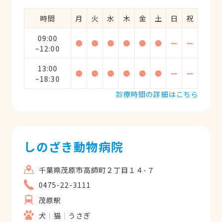
時間
月
火
水
木
金
土
日
祝
09:00
●
●
●
●
●
●
ー
ー
~12:00
13:00
●
●
●
●
●
●
ー
ー
~18:30
診療時間の詳細はこちら
しのざき動物病院
千葉県茂原市高師町２丁目１４-７
0475-22-3111
茂原駅
犬
猫
うさぎ