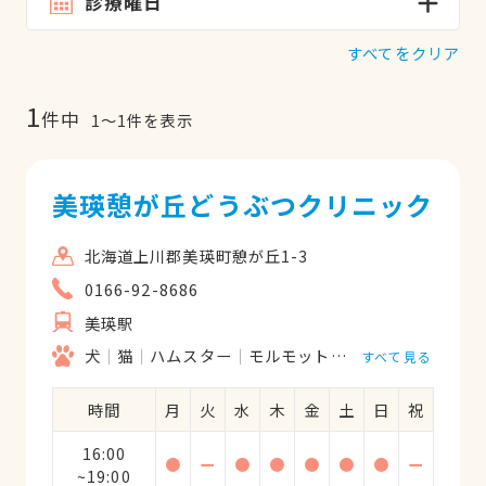
診療曜日
すべてをクリア
1
件中
1
〜
1
件を表示
美瑛憩が丘どうぶつクリニック
北海道上川郡美瑛町憩が丘1-3
0166-92-8686
美瑛駅
犬
猫
ハムスター
モルモット
フェレット
うさ
すべて見る
時間
月
火
水
木
金
土
日
祝
16:00
●
ー
●
●
●
●
●
ー
~19:00