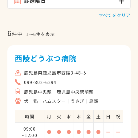
診療曜日
すべてをクリア
6
件中
1
〜
6
件を表示
西陵どうぶつ病院
鹿児島県鹿児島市西陵3-48-5
099-802-6294
鹿児島中央駅
鹿児島中央駅前駅
犬
猫
ハムスター
うさぎ
鳥類
時間
月
火
水
木
金
土
日
祝
09:00
●
●
●
●
●
●
ー
ー
~12:00