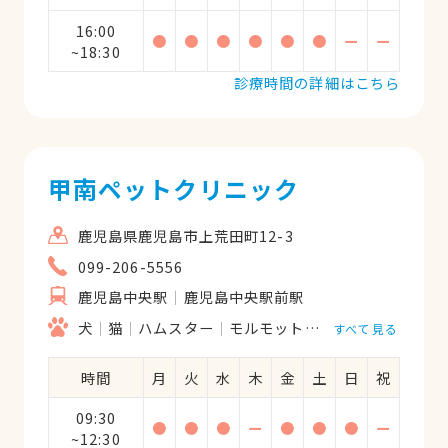
16:00
●
●
●
●
●
●
ー
ー
~18:30
診療時間の詳細はこちら
甲南ペットクリニック
鹿児島県鹿児島市上荒田町12-3
099-206-5556
鹿児島中央駅
鹿児島中央駅前駅
犬
猫
ハムスター
モルモット
フェレット
うさ
すべて見る
時間
月
火
水
木
金
土
日
祝
09:30
●
●
●
ー
●
●
●
ー
~12:30