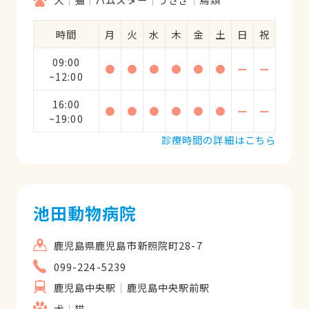
時間
月
火
水
木
金
土
日
祝
09:00
●
●
●
●
●
●
ー
ー
~12:00
16:00
●
●
●
●
●
●
ー
ー
~19:00
診療時間の詳細はこちら
池田動物病院
鹿児島県鹿児島市新照院町28-7
099-224-5239
鹿児島中央駅
鹿児島中央駅前駅
犬
猫