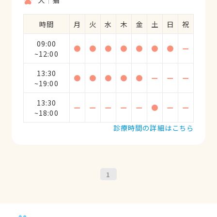
時間
月
火
水
木
金
土
日
祝
09:00
●
●
●
●
●
●
●
ー
~12:00
13:30
●
●
●
●
●
ー
ー
ー
~19:00
13:30
ー
ー
ー
ー
ー
●
ー
ー
~18:00
診療時間の詳細はこちら
1