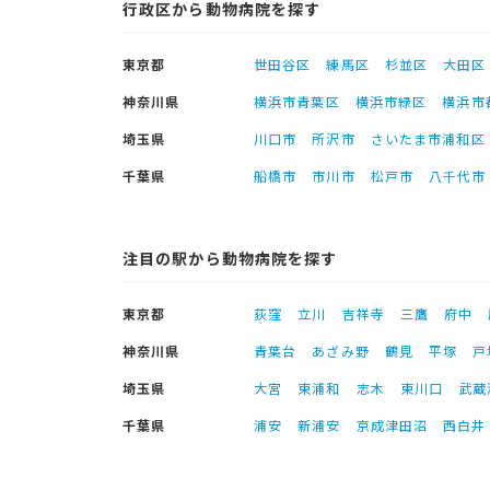
行政区から動物病院を探す
東京都
世田谷区
練馬区
杉並区
大田区
神奈川県
横浜市青葉区
横浜市緑区
横浜市
埼玉県
川口市
所沢市
さいたま市浦和区
千葉県
船橋市
市川市
松戸市
八千代市
注目の駅から動物病院を探す
東京都
荻窪
立川
吉祥寺
三鷹
府中
神奈川県
青葉台
あざみ野
鶴見
平塚
戸
埼玉県
大宮
東浦和
志木
東川口
武蔵
千葉県
浦安
新浦安
京成津田沼
西白井