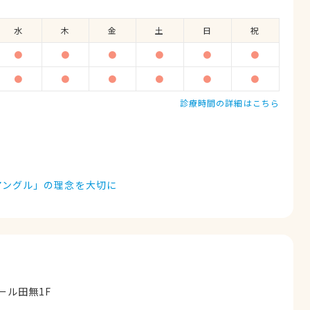
水
木
金
土
日
祝
●
●
●
●
●
●
●
●
●
●
●
●
診療時間の詳細はこちら
アングル」の理念を大切に
ール田無1F