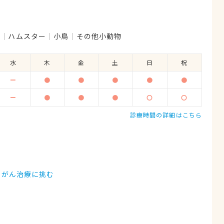
ト
ハムスター
小鳥
その他小動物
水
木
金
土
日
祝
ー
●
●
●
●
●
ー
●
●
●
〇
〇
診療時間の詳細はこちら
、がん治療に挑む