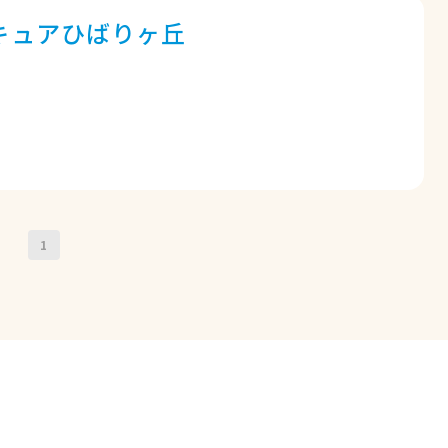
キュアひばりヶ丘
1