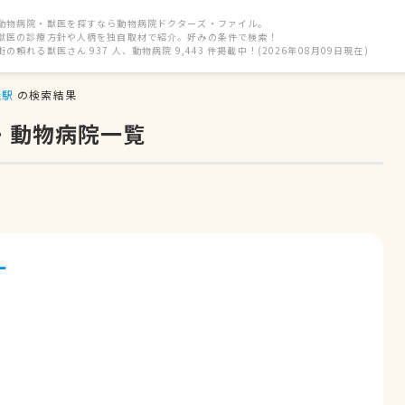
動物病院・獣医を探すなら動物病院ドクターズ・ファイル。
獣医の診療方針や人柄を独自取材で紹介。好みの条件で検索！
街の頼れる獣医さん 937 人、動物病院 9,443 件掲載中！(2026年08月09日現在)
丘駅
の検索結果
・動物病院一覧
ー