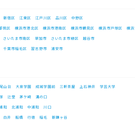
新宿区
江東区
江戸川区
品川区
中野区
都筑区
横浜市港北区
横浜市港南区
横浜市鶴見区
横浜市戸塚区
横浜
さいたま市南区
草加市
さいたま市緑区
越谷市
千葉市稲毛区
習志野市
浦安市
尾山台
大泉学園
成城学園前
三軒茶屋
上石神井
学芸大学
塚
辻堂
茅ケ崎
溝の口
浦和
北浦和
中浦和
川口
白井
船橋
行徳
稲毛
新鎌ヶ谷