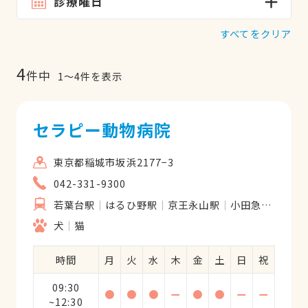
診療曜日
すべてをクリア
4
件中
1
〜
4
件を表示
セラピー動物病院
東京都稲城市坂浜2177−3
042-331-9300
若葉台駅
はるひ野駅
京王永山駅
小田急永山駅
犬
猫
時間
月
火
水
木
金
土
日
祝
09:30
●
●
●
ー
●
●
ー
ー
~12:30