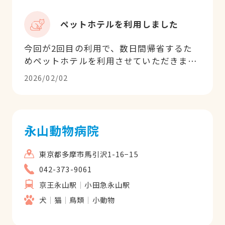
ペットホテルを利用しました
今回が2回目の利用で、数日間帰省するた
めペットホテルを利用させていただきまし
た。 前回同様、特に問題なく宿泊を終えま
2026/02/02
した。体調も良さそうで、ご飯もしっかり
食べられていたようです。 希望すれば、イ
ンスタグラムの公式アカウントで院内での
様子を投稿してもらえます。飼い主として
永山動物病院
は元気そうな姿を見られて安心しました。
応対いただいたスタッフさんも非常に丁寧
東京都多摩市馬引沢1-16−15
で、次回の来院時のご案内もいただきまし
042-373-9061
た。 今回は受付にて予約しましたが、電話
京王永山駅
小田急永山駅
での予約も可能です。 また利用したいなと
思いました！
犬
猫
鳥類
小動物