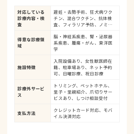
対応している
避妊・去勢手術、狂犬病ワク
診療内容・検
チン、混合ワクチン、抗体検
査
査、フィラリア予防、ノミ・
ダニ予防、マイクロチップ対
脳・神経系疾患、腎・泌尿器
応、健康診断、各種検査、外
得意な診療領
系疾患、腫瘍・がん、東洋医
科手術
域
学
入院設備あり、女性獣医師在
施設特徴
籍、駐車場あり、ネット予約
可、日曜診療、祝日診療
トリミング、ペットホテル、
診療外サービ
里子・里親紹介、爪切りサー
ス
ビスあり、しつけ相談受付
クレジットカード対応、モバ
支払方法
イル決済対応