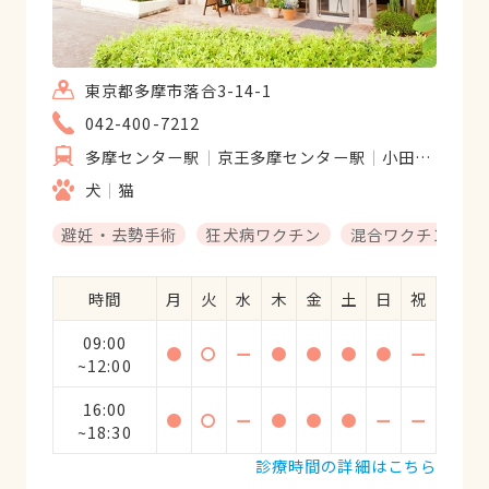
東京都多摩市落合3-14-1
042-400-7212
多摩センター駅
京王多摩センター駅
小田急多摩センター駅
犬
猫
避妊・去勢手術
狂犬病ワクチン
混合ワクチン
時間
月
火
水
木
金
土
日
祝
09:00
●
〇
ー
●
●
●
●
ー
~12:00
16:00
●
〇
ー
●
●
●
ー
ー
~18:30
診療時間の詳細はこちら