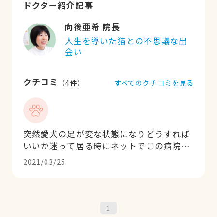
ドクター紹介記事
向後亜希 院長
人生を導いた猫との不思議な出
会い
クチコミ
すべてのクチコミを見る
（
4
件）
突然愛犬の足が変な状態になりどうすれば
いいか迷って居る時にネットでこの病院知
り急いで予約して見て貰いました‥今でゎ
2021/03/25
元気に走り回りジャンプしたりと元気にし
てます。本当丁寧でいい病院です。今ゎ健
康の為に針と酸素カプセルに通って居ま
す。
1