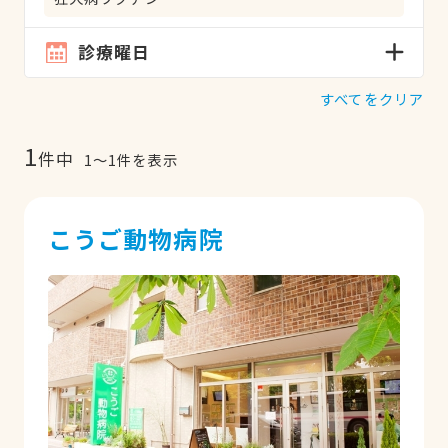
診療曜日
すべてをクリア
1
件中
1
〜
1
件を表示
こうご動物病院